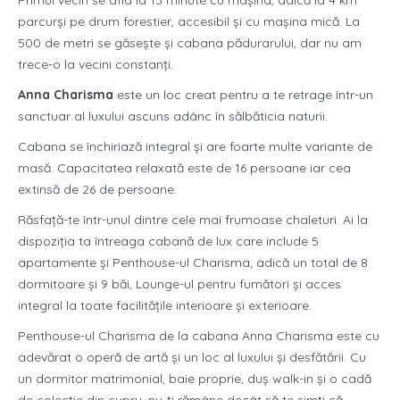
Primul vecin se afla la 15 minute cu maşina, adică la 4 km
parcurşi pe drum forestier, accesibil şi cu maşina mică. La
500 de metri se găseşte şi cabana pădurarului, dar nu am
trece-o la vecini constanţi.
Anna Charisma
este un loc creat pentru a te retrage într-un
sanctuar al luxului ascuns adânc în sălbăticia naturii.
Cabana se închiriază integral şi are foarte multe variante de
masă. Capacitatea relaxată este de 16 persoane iar cea
extinsă de 26 de persoane.
Răsfață-te într-unul dintre cele mai frumoase chaleturi. Ai la
dispoziția ta întreaga cabană de lux care include 5
apartamente și Penthouse-ul Charisma; adică un total de 8
dormitoare și 9 băi, Lounge-ul pentru fumători și acces
integral la toate facilitățile interioare și exterioare.
Penthouse-ul Charisma de la cabana Anna Charisma este cu
adevărat o operă de artă și un loc al luxului și desfătării. Cu
un dormitor matrimonial, baie proprie, duș walk-in și o cadă