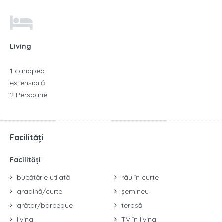
Living
1 canapea
extensibilă
2 Persoane
Facilități
Facilități
bucătărie utilată
râu în curte
gradină/curte
șemineu
grătar/barbeque
terasă
living
TV în living