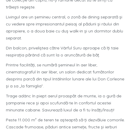
de colecție din cupru, nu-ți rămâne decât să te simți că
trăiești regește.
Livingul are un șemineu central, o zonă de dining separată și
cu vedere spre impresionantul peisaj al pădurii și râului din
apropiere, o a doua baie cu duș walk-in și un dormitor dublu
separat.
Din balcon, priveliștea către Vârful Suru aproape că îți taie
respirația părând că sunt la o aruncătură de băț.
Printre facilități, se numără șemineul în aer liber,
cinematograful în aer liber, un salon dedicat fumătorilor
desprins parcă din tipul întâlnirilor lunare ale lui Don Corleone
și a sa „la famiglia”.
Trage adânc în piept aerul proaspăt de munte, ia o gură de
șampanie rece și apoi scufundă-te în confortul acestei
minunate cabane. Savurează luxul de a fi tu însăți/însuți!
Peste 11.000 m² de teren te așteaptă să-ți dezvăluie comorile.
Cascade frumoase, păduri antice semețe, fructe și ierburi