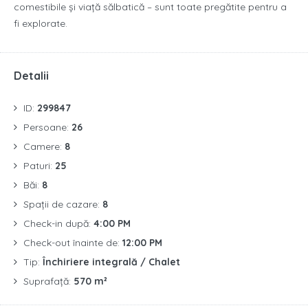
comestibile și viață sălbatică – sunt toate pregătite pentru a
fi explorate.
Detalii
ID:
299847
Persoane:
26
Camere:
8
Paturi:
25
Băi:
8
Spații de cazare:
8
Check-in după:
4:00 PM
Check-out înainte de:
12:00 PM
Tip:
Închiriere integrală / Chalet
Suprafață:
570 m²