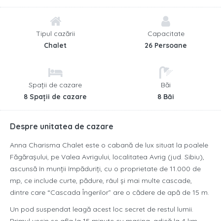
Tipul cazării
Capacitate
Chalet
26 Persoane
Spații de cazare
Băi
8 Spații de cazare
8 Băi
Despre unitatea de cazare
Anna Charisma Chalet este o cabană de lux situat la poalele
Făgărașului, pe Valea Avrigului, localitatea Avrig (jud. Sibiu),
ascunsă în munţii împăduriţi, cu o proprietate de 11.000 de
mp, ce include curte, pădure, râul şi mai multe cascade,
dintre care “Cascada Îngerilor” are o cădere de apă de 15 m.
Un pod suspendat leagă acest loc secret de restul lumii.