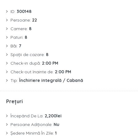
ID:
300148
Persoane:
22
Camere:
8
Paturi:
8
Băi:
7
Spații de cazare:
8
Check-in după:
2:00 PM
Check-out înainte de:
2:00 PM
Tip:
Închiriere integrală / Cabană
Prețuri
Începând De La:
2,200lei
Persoane Adiționale:
Nu
Ședere Minimă În Zile:
1