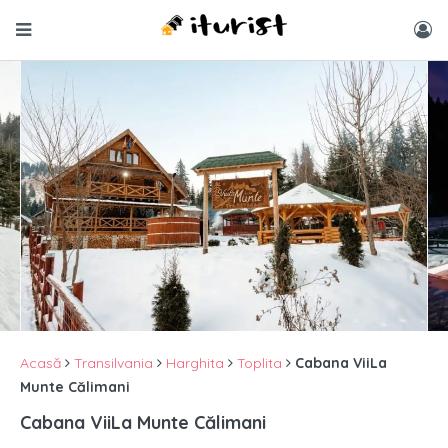
Acasă
Transilvania
Harghita
Toplita
Cabana ViiLa
Munte Călimani
Cabana ViiLa Munte Călimani