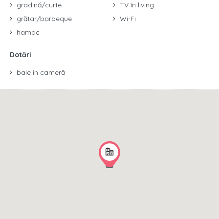
gradină/curte
TV în living
grătar/barbeque
Wi-Fi
hamac
Dotări
baie în cameră