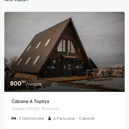
lei
800
/noapte
Cabana A Toplița
Toplița 535700, Romania
3
Dormitoare
6
Persoane
Cabană