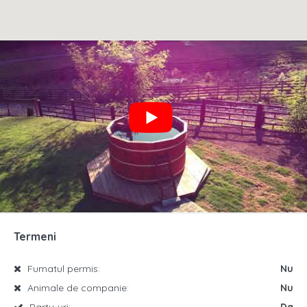
Termeni
Fumatul permis:
Nu
Animale de companie:
Nu
Party-uri:
Da