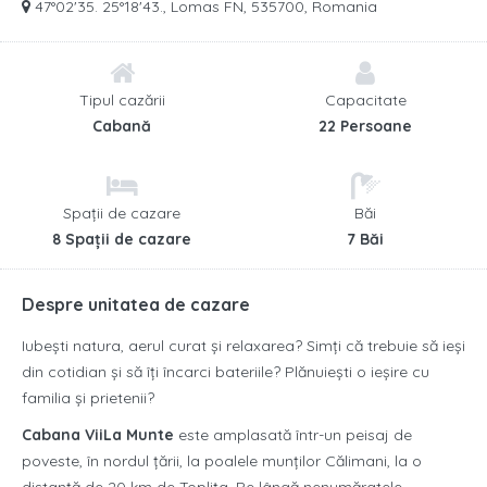
47°02'35. 25°18'43., Lomas FN, 535700, Romania
Tipul cazării
Capacitate
Cabană
22 Persoane
Spații de cazare
Băi
8 Spații de cazare
7 Băi
Despre unitatea de cazare
Iubeşti natura, aerul curat şi relaxarea? Simţi că trebuie să ieşi
din cotidian şi să îţi încarci bateriile? Plănuieşti o ieşire cu
familia şi prietenii?
Cabana ViiLa Munte
este amplasată într-un peisaj de
poveste, în nordul țării, la poalele munţilor Călimani, la o