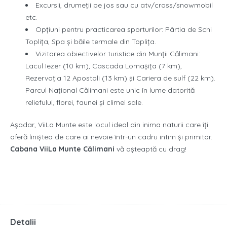
Excursii, drumeţii pe jos sau cu atv/cross/snowmobil
etc.
Opţiuni pentru practicarea sporturilor: Pârtia de Schi
Topliţa, Spa şi băile termale din Topliţa.
Vizitarea obiectivelor turistice din Munţii Călimani:
Lacul Iezer (10 km), Cascada Lomaşiţa (7 km),
Rezervaţia 12 Apostoli (13 km) şi Cariera de sulf (22 km).
Parcul Naţional Călimani este unic în lume datorită
reliefului, florei, faunei şi climei sale.
Așadar, ViiLa Munte este locul ideal din inima naturii care îți
oferă liniștea de care ai nevoie într-un cadru intim și primitor.
Cabana ViiLa Munte Călimani
vă așteaptă cu drag!
Detalii