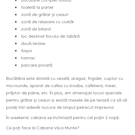
bucătărie complet utilată
toaletă la parter
zonă de grătar și ceaun
zonă de relaxare cu ciubăr
zonă de biliard
loc destinat focului de tabără
două terase
foișor
hamac
parcare privată.
Bucătăria este dotată cu veselă, aragaz, frigider, cuptor cu
microunde, aparat de cafea cu boabe, cafetiera, mixer,
prăjitor de pâine, etc. În plus, am amenajat locuri speciale
pentru grătar şi ceaun şi există mesele de pe terasă ca să vă
puteţi într-adevăr nucura de timpul petrecut împreuna.
În weekend, cabana se închiriază pentru cel puțin 2 nopţi.
Ce poți face la Cabana ViiLa Munte?