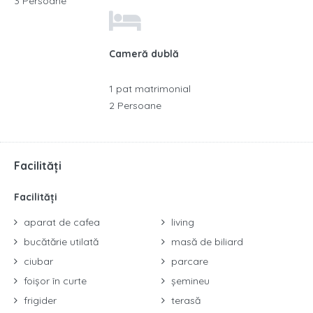
3 Persoane
Cameră dublă
1 pat matrimonial
2 Persoane
Facilități
Facilități
aparat de cafea
living
bucătărie utilată
masă de biliard
ciubar
parcare
foișor în curte
șemineu
frigider
terasă