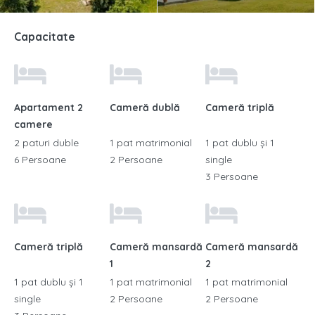
Capacitate
Apartament 2
Cameră dublă
Cameră triplă
camere
2 paturi duble
1 pat matrimonial
1 pat dublu și 1
6 Persoane
2 Persoane
single
3 Persoane
Cameră triplă
Cameră mansardă
Cameră mansardă
1
2
1 pat dublu și 1
1 pat matrimonial
1 pat matrimonial
single
2 Persoane
2 Persoane