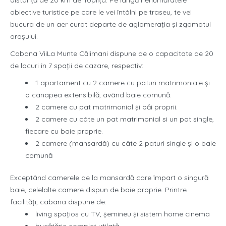
distanță de 20 km de Topliţa. Pe lângă nenumăratele
obiective turistice pe care le vei întâlni pe traseu, te vei
bucura de un aer curat departe de aglomeraţia şi zgomotul
oraşului.
Cabana ViiLa Munte Călimani dispune de o capacitate de 20
de locuri în 7 spații de cazare, respectiv:
1 apartament cu 2 camere cu paturi matrimoniale și
o canapea extensibilă, având baie comună.
2 camere cu pat matrimonial și băi proprii.
2 camere cu câte un pat matrimonial si un pat single,
fiecare cu baie proprie.
2 camere (mansardă) cu câte 2 paturi single şi o baie
comună
Exceptând camerele de la mansardă care împart o singură
baie, celelalte camere dispun de baie proprie. Printre
facilități, cabana dispune de:
living spațios cu TV, șemineu și sistem home cinema