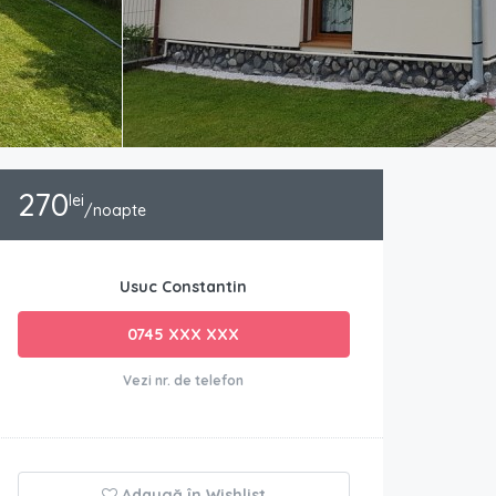
270
lei
/noapte
Usuc Constantin
0745 XXX XXX
Vezi nr. de telefon
Adaugă în Wishlist