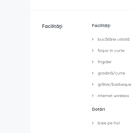
Facilități
Facilități
bucătărie utilată
foișor în curte
frigider
gradină/curte
grătar/barbeque
internet wireless
Dotări
baie pe hol