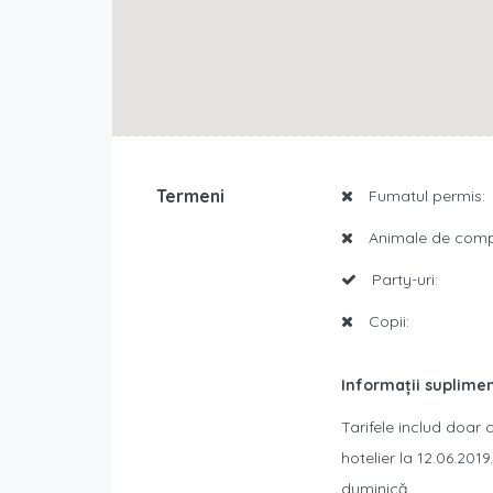
Termeni
Fumatul permis:
Animale de comp
Party-uri:
Copii:
Informații suplime
Tarifele includ doar c
hotelier la 12.06.20
duminică.​