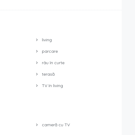
living
parcare
râu în curte
terasă
TV în living
cameră cu TV