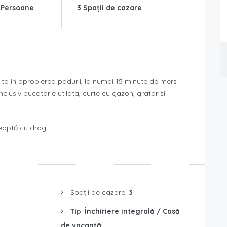
 Persoane
3 Spații de cazare
tita in apropierea padurii, la numai 15 minute de mers
inclusiv bucatarie utilata, curte cu gazon, gratar si
eaptă cu drag!
Spații de cazare:
3
Tip:
Închiriere integrală / Casă
de vacanță