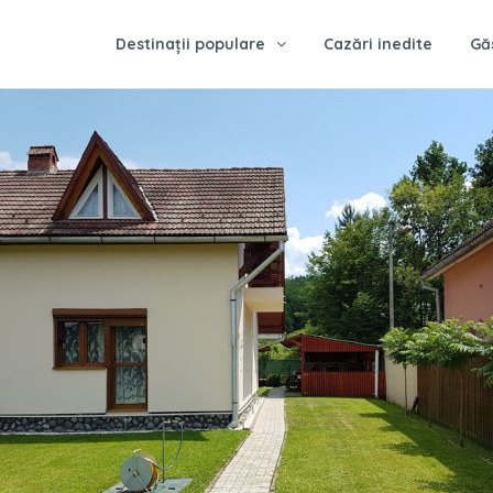
Destinații populare
Cazări inedite
Gă