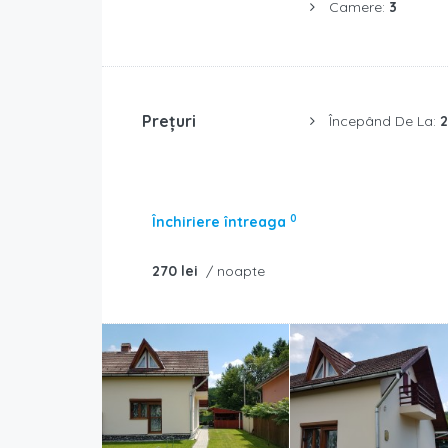
Camere:
3
Prețuri
Începând De La:
2
0
Închiriere întreaga
270 lei
/ noapte