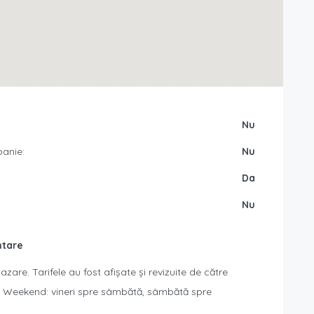
Nu
anie:
Nu
Da
Nu
ntare
azare. Tarifele au fost afișate și revizuite de către
19. Weekend: vineri spre sâmbătă, sâmbătă spre