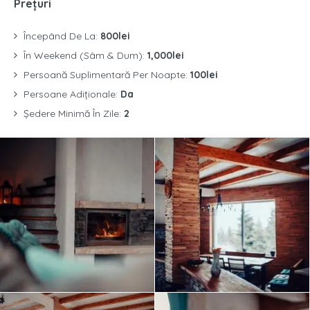
Prețuri
Începând De La:
800lei
În Weekend (Sâm & Dum):
1,000lei
Persoană Suplimentară Per Noapte:
100lei
Persoane Adiționale:
Da
Ședere Minimă În Zile:
2