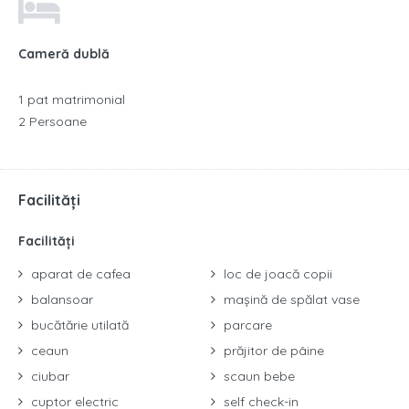
Cameră dublă
1 pat matrimonial
2 Persoane
Facilități
Facilități
aparat de cafea
loc de joacă copii
balansoar
mașină de spălat vase
bucătărie utilată
parcare
ceaun
prăjitor de pâine
ciubar
scaun bebe
cuptor electric
self check-in