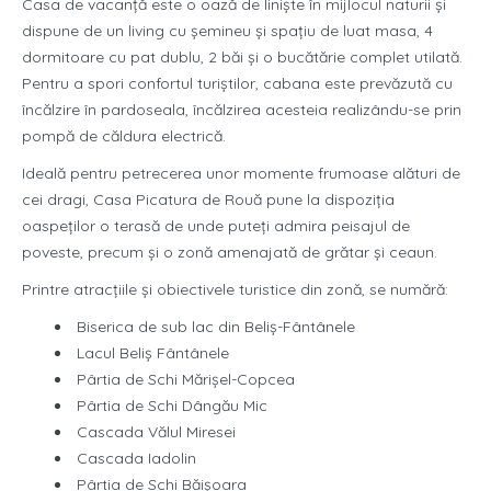
Casa de vacanță este o oază de liniște în mijlocul naturii și
dispune de un living cu șemineu și spațiu de luat masa, 4
dormitoare cu pat dublu, 2 băi și o bucătărie complet utilată.
Pentru a spori confortul turiștilor, cabana este prevăzută cu
încălzire în pardoseala, încălzirea acesteia realizându-se prin
pompă de căldura electrică.
Ideală pentru petrecerea unor momente frumoase alături de
cei dragi, Casa Picatura de Rouă pune la dispoziția
oaspeților o terasă de unde puteți admira peisajul de
poveste, precum și o zonă amenajată de grătar și ceaun.
Printre atracțiile și obiectivele turistice din zonă, se numără:
Biserica de sub lac din Beliș-Fântânele
Lacul Beliș Fântânele
Pârtia de Schi Mărișel-Copcea
Pârtia de Schi Dângău Mic
Cascada Vălul Miresei
Cascada Iadolin
Pârtia de Schi Băișoara