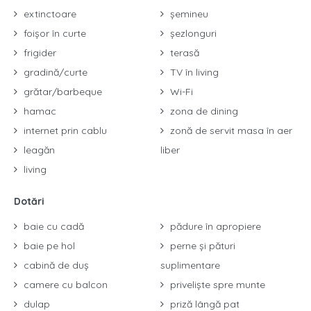
extinctoare
șemineu
foișor în curte
șezlonguri
frigider
terasă
gradină/curte
TV în living
grătar/barbeque
Wi-Fi
hamac
zona de dining
internet prin cablu
zonă de servit masa în aer
leagăn
liber
living
Dotări
baie cu cadă
pădure în apropiere
baie pe hol
perne și pături
cabină de duș
suplimentare
camere cu balcon
priveliște spre munte
dulap
priză lângă pat