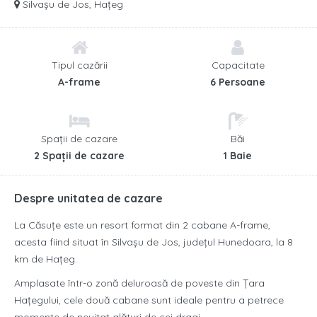
Silvașu de Jos, Hațeg
Tipul cazării
Capacitate
A-frame
6 Persoane
Spații de cazare
Băi
2 Spații de cazare
1 Baie
Despre unitatea de cazare
La Căsuțe este un resort format din 2 cabane A-frame,
acesta fiind situat în Silvașu de Jos, județul Hunedoara, la 8
km de Hațeg.
Amplasate într-o zonă deluroasă de poveste din Țara
Hațegului, cele două cabane sunt ideale pentru a petrece