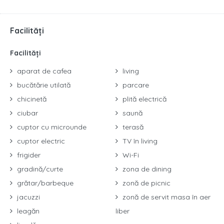
Facilități
Facilități
aparat de cafea
living
bucătărie utilată
parcare
chicinetă
plită electrică
ciubar
saună
cuptor cu microunde
terasă
cuptor electric
TV în living
frigider
Wi-Fi
gradină/curte
zona de dining
grătar/barbeque
zonă de picnic
jacuzzi
zonă de servit masa în aer
leagăn
liber