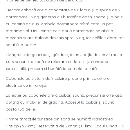
momente de neuitat alături de cei dragi.
Fiecare cabană are o capacitate de 6 locuri și dispune de 2
dormitoare, living generos cu bucătărie open-space și o baie
cu cabină de duș. Ambele dormitoare oferă câte un pat
matrimonial. Unul dintre cele două dormitoare se află la
mezanin și are balcon deschis spre living, iar celălalt dormitor
se află la parter.
Living-ul este generos și găzduiește un spațiu de servit masa
cu 6 scaune, o zonă de relaxare cu fotoliu și canapea
extensibilă, precum și bucătăria complet utilată.
Cabanele au sistem de încălzire propriu prin calorifere
electrice cu infraroșu.
La exterior, cabanele oferă ciubăr, saună, precum și o terasă
dotată cu mobilier de grădină. Accesul la ciubăr și saună
costă 150 de lei.
Printre atracțiile turistice din zonă se numără Mănăstirea
Prislop (6.7 km), Rezervația de Zimbri (11 km), Lacul Cinciș (15