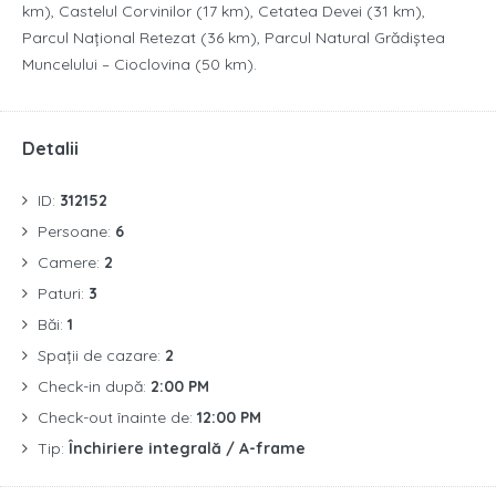
km), Castelul Corvinilor (17 km), Cetatea Devei (31 km),
Parcul Național Retezat (36 km), Parcul Natural Grădiștea
Muncelului – Cioclovina (50 km).
Detalii
ID:
312152
Persoane:
6
Camere:
2
Paturi:
3
Băi:
1
Spații de cazare:
2
Check-in după:
2:00 PM
Check-out înainte de:
12:00 PM
Tip:
Închiriere integrală / A-frame