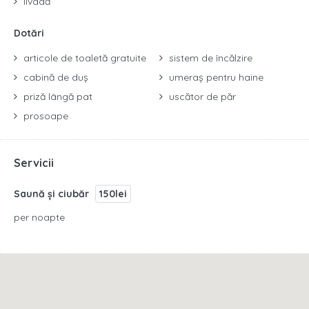
livadă
Dotări
articole de toaletă gratuite
sistem de încălzire
cabină de duș
umeraș pentru haine
priză lângă pat
uscător de păr
prosoape
Servicii
Saună și ciubăr
150lei
per noapte