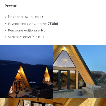
Prețuri
Începând De La:
750lei
În Weekend (Vin & Sâm):
750lei
Persoane Adiționale:
Nu
Ședere Minimă În Zile:
2