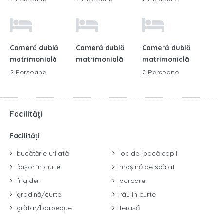
Cameră dublă
Cameră dublă
Cameră dublă
matrimonială
matrimonială
matrimonială
2 Persoane
2 Persoane
Facilități
Facilități
bucătărie utilată
loc de joacă copii
foișor în curte
mașină de spălat
frigider
parcare
gradină/curte
râu în curte
grătar/barbeque
terasă