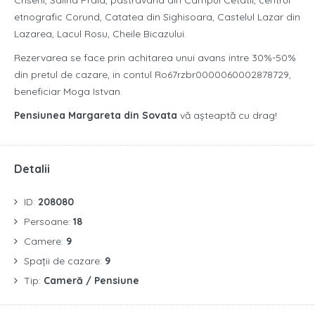
Criseni, Salina Praid, pastravaria din Campul Cetatii, centrul
etnografic Corund, Catatea din Sighisoara, Castelul Lazar din
Lazarea, Lacul Rosu, Cheile Bicazului.
Rezervarea se face prin achitarea unui avans intre 30%-50%
din pretul de cazare, in contul Ro67rzbr0000060002878729,
beneficiar Moga Istvan.
Pensiunea Margareta din Sovata
vă așteaptă cu drag!
Detalii
ID:
208080
Persoane:
18
Camere:
9
Spații de cazare:
9
Tip:
Cameră / Pensiune