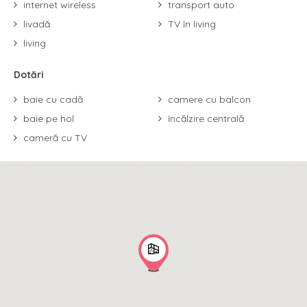
internet wireless
transport auto
livadă
TV în living
living
Dotări
baie cu cadă
camere cu balcon
baie pe hol
încălzire centrală
cameră cu TV