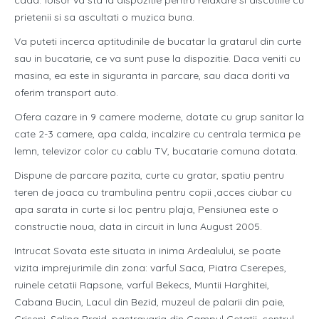
cada. foisor va sta la dispozitie pentru relaxare si discutiile cu
prietenii si sa ascultati o muzica buna.
Va puteti incerca aptitudinile de bucatar la gratarul din curte
sau in bucatarie, ce va sunt puse la dispozitie. Daca veniti cu
masina, ea este in siguranta in parcare, sau daca doriti va
oferim transport auto.
Ofera cazare in 9 camere moderne, dotate cu grup sanitar la
cate 2-3 camere, apa calda, incalzire cu centrala termica pe
lemn, televizor color cu cablu TV, bucatarie comuna dotata.
Dispune de parcare pazita, curte cu gratar, spatiu pentru
teren de joaca cu trambulina pentru copii ,acces ciubar cu
apa sarata in curte si loc pentru plaja, Pensiunea este o
constructie noua, data in circuit in luna August 2005.
Intrucat Sovata este situata in inima Ardealului, se poate
vizita imprejurimile din zona: varful Saca, Piatra Cserepes,
ruinele cetatii Rapsone, varful Bekecs, Muntii Harghitei,
Cabana Bucin, Lacul din Bezid, muzeul de palarii din paie,