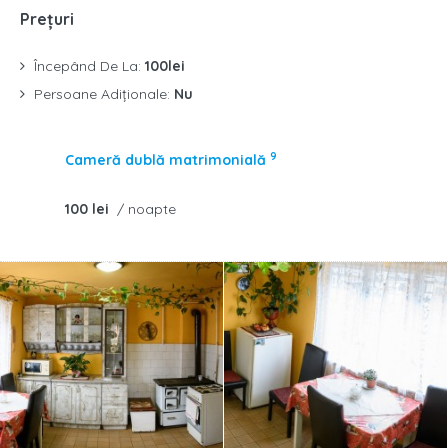
Prețuri
Începând De La:
100lei
Persoane Adiționale:
Nu
9
Cameră dublă matrimonială
100 lei
/ noapte