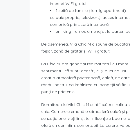
internet WIFI gratuit;
1 suită de familie (family apartment) –
cu baie proprie, televizor și acces intern
comunică prin scară interioară.
un living frumos amenajat la parter, pe
De asemenea, Vila Chic M dispune de bucătărie 
foișor, zonă de grătar și WiFi gratuit.
La Chic M, am gândit și realizat totul cu mare
sentimentul că sunt ”acasă”, ci și bucuria unui 
creat o atmosferă prietenoasă, caldă, de care 
rândul nostru, ca întâlnirea cu oaspeții să fie
punți de prietenie.
Dormitoarele Vilei Chic M sunt încăperi rafina
chic. Camerele emană o atmosferă caldă și primi
senzația unei vieți liniștite. Influențele boeme, 
oferă un aer intim, confortabil. La cerere, vă 