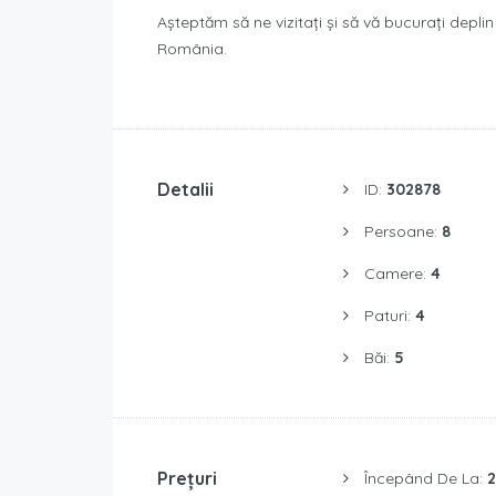
Așteptăm să ne vizitați și să vă bucurați deplin
România.
Detalii
ID:
302878
Persoane:
8
Camere:
4
Paturi:
4
Băi:
5
Prețuri
Începând De La:
2