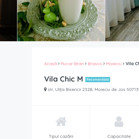
Acasă
Rucar Bran
Brasov
Moieciu
Vila C
Vila Chic M
Recomandată
str, Ulița Bisericii 232B, Moieciu de Jos 507
Tipul cazării
Capacitate