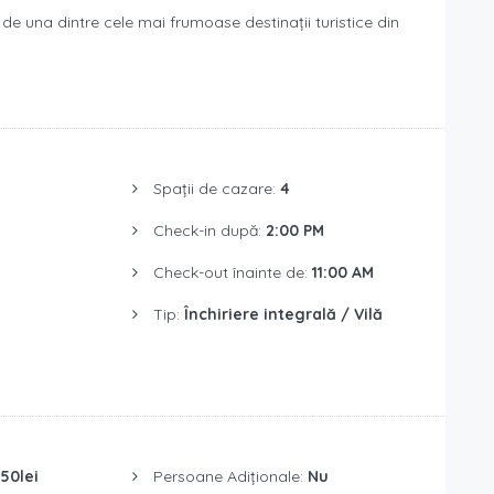
 de una dintre cele mai frumoase destinații turistice din
Spații de cazare:
4
Check-in după:
2:00 PM
Check-out înainte de:
11:00 AM
Tip:
Închiriere integrală / Vilă
50lei
Persoane Adiționale:
Nu