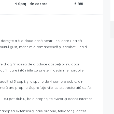
4 Spații de cazare
5 Băi
 dorește a fi a doua casă pentru cei care îi calcă
sc bunul gust, mărinimia românească și zâmbetul cald
are drag, în ideea de a aduce oaspeților nu doar
loc în care întâlnirile cu prietenii devin memorabile.
ulți și 3 copii, și dispune de 4 camere duble, din
ră are proprie. Suprafața vilei este structurată astfel:
 cu pat dublu, baie proprie, televizor și acces internet
canapea extensibilă, baie proprie, televizor și acces