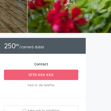
250
lei
/cameră dublă
Contact
0770 XXX XXX
Vezi nr. de telefon
Adaugă în Wishlist