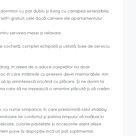
 dormitor cu pat dublu și living cu canapea extensibila,
et WIFI gratuit; cele două camere ale apartamentului
ntru servirea mesei și relaxare.
cochetă, complet echipată și utilată, baie de serviciu,
 drag, în ideea de a aduce oaspeților nu doar
loc în care întâlnirile cu prietenii devin memorabile. Am
să își amintească oricând cu plăcere. Și ne dorim la
 una care să ne trezească o amintire plăcută și să creăm
te, cu nume simpatice, în care predomină stilul shabby
toare iar confortul și patina timpului vă învăluie în
delicate, culorile pastelate și accesoriile atent alese
putem pune la dispoziție încă un pat suplimentar.