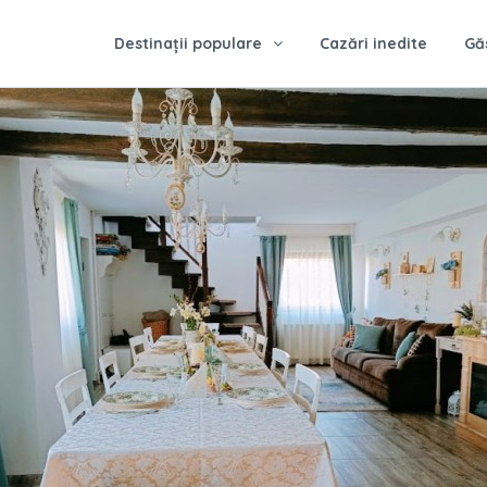
Destinații populare
Cazări inedite
Gă