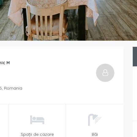
hic M
135, Romania
Spații de cazare
Băi