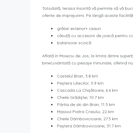
Totodată, terasa însorită vă permite să vă bucu
oferite de imprejurimi. Pe lângă aceste facilităț
grătar exterior+ ceaun
căsuță cu accesorii de joacă pentru co
balansoar scoică
Aflată în Moieciu de Jos, la limita dintre super
binecuvântată cu peisaje minunate, oferind nume
Castelul Bran, 3.8 km
Peștera Liliecilor, 5.9 km
Cascada La Chișătoare, 6.6 km
Cheile Grădiștei, 10.7 km
Pârtia de ski din Bran, 11.3 km
Masivul Piatra Craiului, 22 km
Cheile Dâmbovicioarei, 27.3 km
Peștera Dâmbovicioarei, 31.7 km