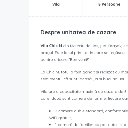
Vilă
8 Persoane
Despre unitatea de cazare
Vila Chic M
din Moieciu de Jos, jud. Brașov, se
pragul. Este locul primitor în care se regăse
pentru oricare ”Bun venit!”.
La Chic M, totul a fost gândit și realizat cu m
sentimentul că sunt ”acasă”, ci și bucuria unui 
Vila are o capacitate maximă de cazare de 8 ad
care două sunt camere de familie; fiecare came
2 camere duble standard, confortabile –
WIFI gratuit;
1 cameră de familie- cu pat dublu si o 