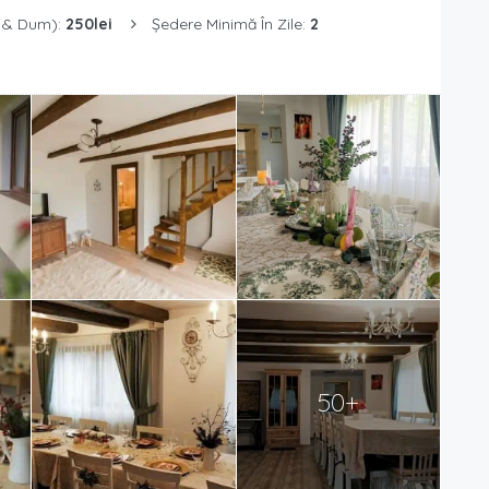
 & Dum):
250lei
Ședere Minimă În Zile:
2
50+