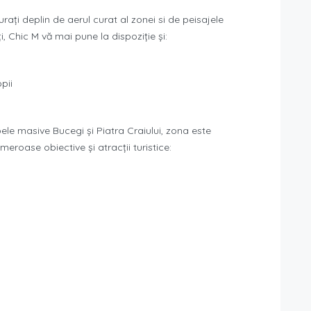
rați deplin de aerul curat al zonei si de peisajele
i, Chic M vă mai pune la dispoziție și:
pii
bele masive Bucegi şi Piatra Craiului, zona este
roase obiective și atracții turistice: