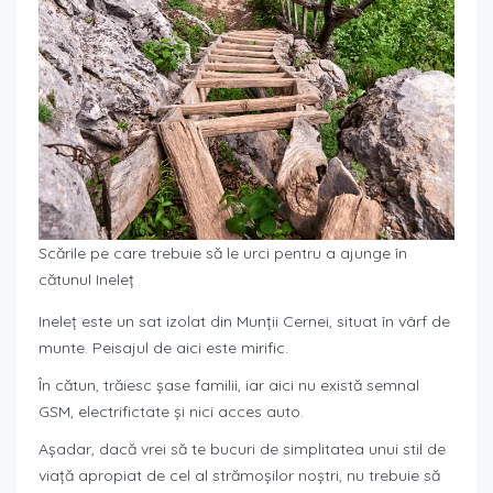
Scările pe care trebuie să le urci pentru a ajunge în
cătunul Ineleț
Ineleț este un sat izolat din Munții Cernei, situat în vârf de
munte. Peisajul de aici este mirific.
În cătun, trăiesc șase familii, iar aici nu există semnal
GSM, electrifictate și nici acces auto.
Așadar, dacă vrei să te bucuri de simplitatea unui stil de
viață apropiat de cel al strămoșilor noștri, nu trebuie să