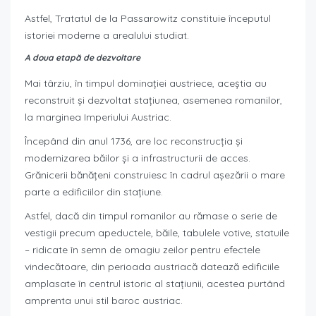
Astfel, Tratatul de la Passarowitz constituie începutul
istoriei moderne a arealului studiat.
A doua etapă de dezvoltare
Mai târziu, în timpul dominaţiei austriece, aceştia au
reconstruit şi dezvoltat staţiunea, asemenea romanilor,
la marginea Imperiului Austriac.
Începând din anul 1736, are loc reconstrucţia şi
modernizarea băilor şi a infrastructurii de acces.
Grănicerii bănăţeni construiesc în cadrul aşezării o mare
parte a edificiilor din staţiune.
Astfel, dacă din timpul romanilor au rămase o serie de
vestigii precum apeductele, băile, tabulele votive, statuile
– ridicate în semn de omagiu zeilor pentru efectele
vindecătoare, din perioada austriacă datează edificiile
amplasate în centrul istoric al staţiunii, acestea purtând
amprenta unui stil baroc austriac.