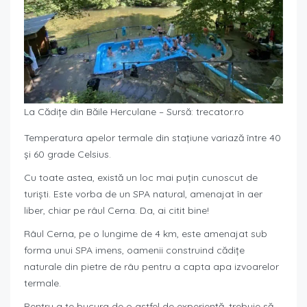
La Cădițe din Băile Herculane – Sursă: trecator.ro
Temperatura apelor termale din stațiune variază între 40
și 60 grade Celsius.
Cu toate astea, există un loc mai puțin cunoscut de
turiști. Este vorba de un SPA natural, amenajat în aer
liber, chiar pe râul Cerna. Da, ai citit bine!
Râul Cerna, pe o lungime de 4 km, este amenajat sub
forma unui SPA imens, oamenii construind cădițe
naturale din pietre de râu pentru a capta apa izvoarelor
termale.
Pentru a te bucura de o astfel de experiență, trebuie să