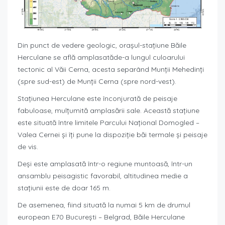
Din punct de vedere geologic, orașul-stațiune Băile
Herculane se află amplasatăde-a lungul culoarului
tectonic al Văii Cerna, acesta separând Munţii Mehedinţi
(spre sud-est) de Munţii Cerna (spre nord-vest).
Stațiunea Herculane este înconjurată de peisaje
fabuloase, mulțumită amplasării sale. Această stațiune
este situată între limitele Parcului Naţional Domogled –
Valea Cernei și îți pune la dispoziție băi termale și peisaje
de vis.
Deşi este amplasată într-o regiune muntoasă, într-un
ansamblu peisagistic favorabil, altitudinea medie a
staţiunii este de doar 165 m.
De asemenea, fiind situată la numai 5 km de drumul
european E70 Bucureşti – Belgrad, Băile Herculane