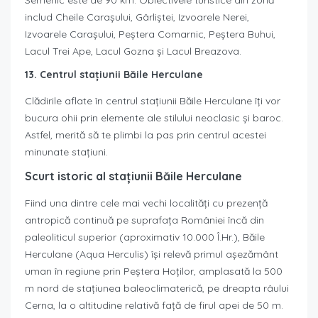
includ Cheile Carașului, Gârliștei, Izvoarele Nerei,
Izvoarele Carașului, Peștera Comarnic, Peștera Buhui,
Lacul Trei Ape, Lacul Gozna și Lacul Breazova.
13. Centrul stațiunii Băile Herculane
Clădirile aflate în centrul stațiunii Băile Herculane îți vor
bucura ohii prin elemente ale stilului neoclasic și baroc.
Astfel, merită să te plimbi la pas prin centrul acestei
minunate stațiuni.
Scurt istoric al stațiunii Băile Herculane
Fiind una dintre cele mai vechi localităţi cu prezenţă
antropică continuă pe suprafaţa României încă din
paleoliticul superior (aproximativ 10.000 Î.Hr.), Băile
Herculane (Aqua Herculis) îşi relevă primul aşezământ
uman în regiune prin Peştera Hoţilor, amplasată la 500
m nord de staţiunea baleoclimaterică, pe dreapta râului
Cerna, la o altitudine relativă faţă de firul apei de 50 m.