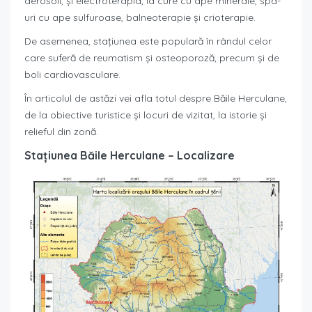
aerosoli, și electroterapia, la cure cu ape minerale, spa-
uri cu ape sulfuroase, balneoterapie și crioterapie.
De asemenea, stațiunea este populară în rândul celor
care suferă de reumatism și osteoporoză, precum și de
boli cardiovasculare.
În articolul de astăzi vei afla totul despre Băile Herculane,
de la obiective turistice și locuri de vizitat, la istorie și
relieful din zonă.
Stațiunea Băile Herculane – Localizare