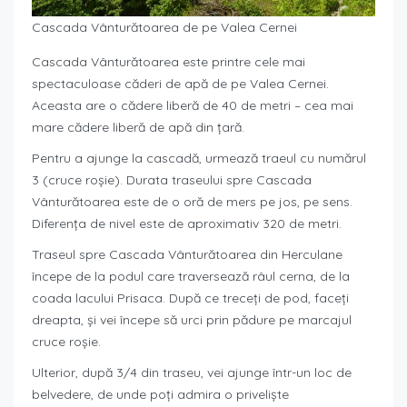
Cascada Vânturătoarea de pe Valea Cernei
Cascada Vânturătoarea este printre cele mai
spectaculoase căderi de apă de pe Valea Cernei.
Aceasta are o cădere liberă de 40 de metri – cea mai
mare cădere liberă de apă din țară.
Pentru a ajunge la cascadă, urmează traeul cu numărul
3 (cruce roșie). Durata traseului spre Cascada
Vânturătoarea este de o oră de mers pe jos, pe sens.
Diferența de nivel este de aproximativ 320 de metri.
Traseul spre Cascada Vânturătoarea din Herculane
începe de la podul care traversează râul cerna, de la
coada lacului Prisaca. După ce treceți de pod, faceți
dreapta, și vei începe să urci prin pădure pe marcajul
cruce roșie.
Ulterior, după 3/4 din traseu, vei ajunge într-un loc de
belvedere, de unde poți admira o priveliște