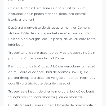
Herculane.
Crucea Albă din Herculane se află situat la 529 m
altitudine, pe un pinten stâncos, deasupra centrului
istoric al stațiunii.
Dacă vrei o priveliște de vis asupra munților Cernei și
stațiunii Băile Herculane, nu trebuie să ratezi o vizită la
Crucea Albă. Vei găsi aici un peisaj de vis, cu care rar te
întânlești.
Traseul turistic spre acest obiectiv este deschis încă din
prima jumătate a secolului al XIX-lea.
Pentru a ajunge la Crucea Albă din Herculane, urmează
drumul care duce spre Baia de Aramă (DN67D). Pe
partea dreapta a acestuia vei găsi un panou informativ
care îți va arăta toate detaliile traseului.
Traseul este însoțit de diferite marcaje: bandă galbenă,
triunghi roșu, triunghi albastru și cruce albastră.
Durata traseului spre Crucea Albă este de aproximativ o