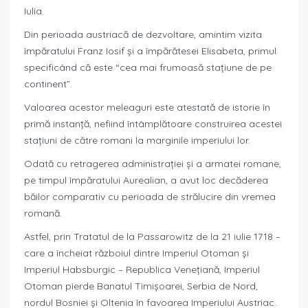
Iulia.
Din perioada austriacă de dezvoltare, amintim vizita
împăratului Franz Iosif şi a împărătesei Elisabeta, primul
specificând că este “cea mai frumoasă staţiune de pe
continent”.
Valoarea acestor meleaguri este atestată de istorie în
primă instanţă, nefiind întâmplătoare construirea acestei
staţiuni de către romani la marginile imperiului lor.
Odată cu retragerea administraţiei şi a armatei romane,
pe timpul împăratului Aurealian, a avut loc decăderea
băilor comparativ cu perioada de strălucire din vremea
romană.
Astfel, prin Tratatul de la Passarowitz de la 21 iulie 1718 –
care a încheiat războiul dintre Imperiul Otoman şi
Imperiul Habsburgic – Republica Veneţiană, Imperiul
Otoman pierde Banatul Timişoarei, Serbia de Nord,
nordul Bosniei şi Oltenia în favoarea Imperiului Austriac.