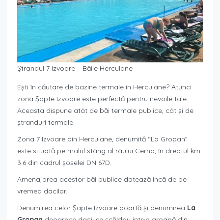
Ștrandul 7 Izvoare – Băile Herculane
Ești în căutare de bazine termale în Herculane? Atunci
zona Șapte Izvoare este perfectă pentru nevoile tale.
Aceasta dispune atât de băi termale publice, cât și de
ștranduri termale.
Zona 7 Izvoare din Herculane, denumită “La Gropan”
este situată pe malul stâng al râului Cerna, în dreptul km
3.6 din cadrul șoselei DN 67D.
Amenajarea acestor băi publice datează încă de pe
vremea dacilor.
Denumirea celor Șapte Izvoare poartă și denumirea
La
Gropan
deoarece dacii se scăldau într-o groapă din