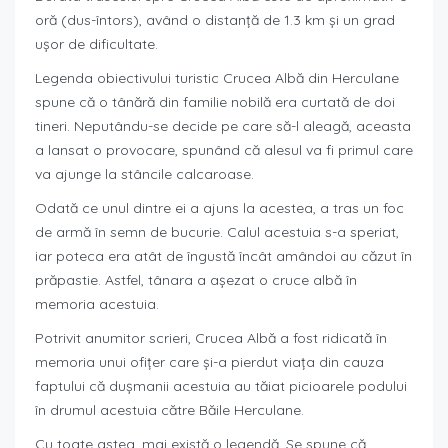
oră (dus-întors), având o distanță de 1.3 km și un grad
ușor de dificultate.
Legenda obiectivului turistic Crucea Albă din Herculane
spune că o tânără din familie nobilă era curtată de doi
tineri. Neputându-se decide pe care să-l aleagă, aceasta
a lansat o provocare, spunând că alesul va fi primul care
va ajunge la stâncile calcaroase.
Odată ce unul dintre ei a ajuns la acestea, a tras un foc
de armă în semn de bucurie. Calul acestuia s-a speriat,
iar poteca era atât de îngustă încât amândoi au căzut în
prăpastie. Astfel, tânara a așezat o cruce albă în
memoria acestuia.
Potrivit anumitor scrieri, Crucea Albă a fost ridicată în
memoria unui ofițer care și-a pierdut viața din cauza
faptului că dușmanii acestuia au tăiat picioarele podului
în drumul acestuia către Băile Herculane.
Cu toate astea, mai există o legendă. Se spune că