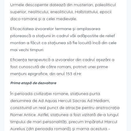
Urmele descoperite datează din musterian, paleoliticul
superior, neoliticului, eneoliticului, Hallstattului, epocii
daco-romane şi a celei medievale.
Eficacitatea izvoarelor termane şi amplasarea
pitorească a staţiunii în cadrul văii adăpostite de relief
montan a făcut ca staţiunea să fie locuită încă din cele
mai vechi timpuri.
Eficienţa terapeutică a izvoarelor din cadrul aşezării a
fost cunoscută de către romani, potrivit unei prime
menţiuni epigrafice, din anul 153 d.Hr.
Prima etapă de dezvoltare
În perioada civilizaţiei romane, staţiunea purta
denumirea de Ad Aquas Herculi Sacras Ad Mediam,
constituind un real punct de atracţie pentru aristrocraţia
Romei Antice. Astfel, staţiunea a fost vizitată de-a lungul
timpului de mari personalităţi, precum împăratul Marcul
Aurelius (din perioada romană) şi mama acestuia –