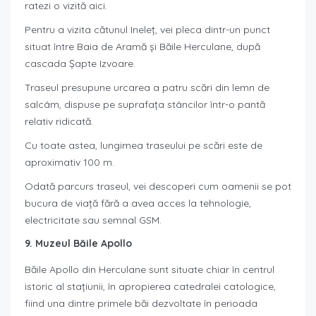
ratezi o vizită aici.
Pentru a vizita cătunul Ineleț, vei pleca dintr-un punct
situat între Baia de Aramă și Băile Herculane, după
cascada Șapte Izvoare.
Traseul presupune urcarea a patru scări din lemn de
salcâm, dispuse pe suprafața stâncilor într-o pantă
relativ ridicată.
Cu toate astea, lungimea traseului pe scări este de
aproximativ 100 m.
Odată parcurs traseul, vei descoperi cum oamenii se pot
bucura de viață fără a avea acces la tehnologie,
electricitate sau semnal GSM.
9. Muzeul Băile Apollo
Băile Apollo din Herculane sunt situate chiar în centrul
istoric al stațiunii, în apropierea catedralei catologice,
fiind una dintre primele băi dezvoltate în perioada