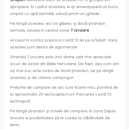
apropiere. În cadrul acesteia, ei își amenajaseră un butoi
umplut cu apă termală, adusă printr-un jgheab.
Pe lângă acestea, aici se găsesc și două ștranduri
termale, situate în centrul zonei
7 izvoare
.
Accesul în incinta acestora costă 10 lei pe zi/adult. Vara,
acestea sunt destul de aglomerate.
Strandul 7 Izvoare este unul dintre cele mai apreciate
locuri de vizitat din Băile Herculane. De fapt, așa cum am
zis mai sus, este vorba de două ștranduri, iar pe lângă
acestea, și de câteva campinguri.
Prețurile de campare de aici sunt foarte mici, pornind de
la aproximativ 20 lei/noapte/cort. Parcarea costă 10
lei/mașină.
Pe lângă ștranduri și zonele de campare, în zona Șapte
Izvoare ai posibilitatea să te cazezi la căbănuțele de
lemn.