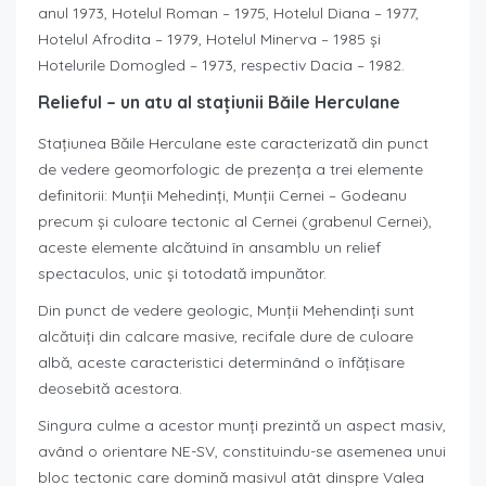
anul 1973, Hotelul Roman – 1975, Hotelul Diana – 1977,
Hotelul Afrodita – 1979, Hotelul Minerva – 1985 şi
Hotelurile Domogled – 1973, respectiv Dacia – 1982.
Relieful – un atu al stațiunii Băile Herculane
Stațiunea Băile Herculane este caracterizată din punct
de vedere geomorfologic de prezenţa a trei elemente
definitorii: Munţii Mehedinţi, Munţii Cernei – Godeanu
precum şi culoare tectonic al Cernei (grabenul Cernei),
aceste elemente alcătuind în ansamblu un relief
spectaculos, unic şi totodată impunător.
Din punct de vedere geologic, Munţii Mehendinţi sunt
alcătuiţi din calcare masive, recifale dure de culoare
albă, aceste caracteristici determinând o înfăţisare
deosebită acestora.
Singura culme a acestor munţi prezintă un aspect masiv,
având o orientare NE-SV, constituindu-se asemenea unui
bloc tectonic care domină masivul atât dinspre Valea