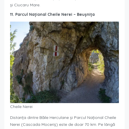
și Ciucaru Mare.
11. Parcul Național Cheile Nerei – Beușnița
Cheile Nerei
Distanța dintre Băile Herculane și Parcul Național Cheile
Nerei (Cascada Moceriș) este de doar 70 km. Pe lângă