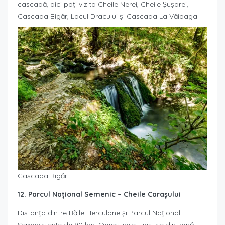
cascadă, aici poți vizita Cheile Nerei, Cheile Șușarei,
Cascada Bigăr, Lacul Dracului și Cascada La Văioaga.
Cascada Bigăr
12. Parcul Național Semenic – Cheile Carașului
Distanța dintre Băile Herculane și Parcul Național
Semenic este de 90 km. Obiectivele turistice din zonă