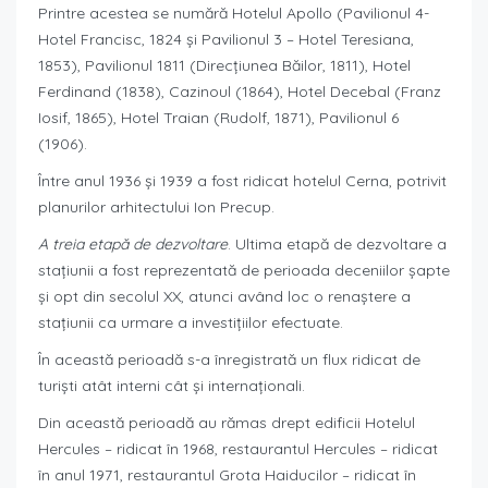
Printre acestea se numără Hotelul Apollo (Pavilionul 4-
Hotel Francisc, 1824 şi Pavilionul 3 – Hotel Teresiana,
1853), Pavilionul 1811 (Direcţiunea Băilor, 1811), Hotel
Ferdinand (1838), Cazinoul (1864), Hotel Decebal (Franz
Iosif, 1865), Hotel Traian (Rudolf, 1871), Pavilionul 6
(1906).
Între anul 1936 şi 1939 a fost ridicat hotelul Cerna, potrivit
planurilor arhitectului Ion Precup.
A treia etapă de dezvoltare
. Ultima etapă de dezvoltare a
staţiunii a fost reprezentată de perioada deceniilor şapte
şi opt din secolul XX, atunci având loc o renaştere a
staţiunii ca urmare a investiţiilor efectuate.
În această perioadă s-a înregistrată un flux ridicat de
turişti atât interni cât şi internaţionali.
Din această perioadă au rămas drept edificii Hotelul
Hercules – ridicat în 1968, restaurantul Hercules – ridicat
în anul 1971, restaurantul Grota Haiducilor – ridicat în