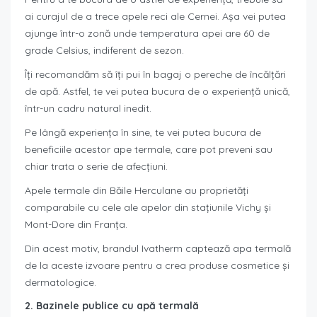
ai curajul de a trece apele reci ale Cernei. Așa vei putea
ajunge într-o zonă unde temperatura apei are 60 de
grade Celsius, indiferent de sezon.
Îți recomandăm să îți pui în bagaj o pereche de încălțări
de apă. Astfel, te vei putea bucura de o experiență unică,
într-un cadru natural inedit.
Pe lângă experiența în sine, te vei putea bucura de
beneficiile acestor ape termale, care pot preveni sau
chiar trata o serie de afecțiuni.
Apele termale din Băile Herculane au proprietăți
comparabile cu cele ale apelor din stațiunile Vichy și
Mont-Dore din Franța.
Din acest motiv, brandul Ivatherm captează apa termală
de la aceste izvoare pentru a crea produse cosmetice și
dermatologice.
2. Bazinele publice cu apă termală