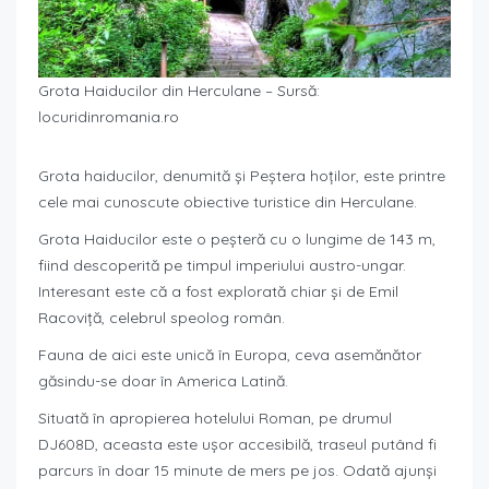
Grota Haiducilor din Herculane – Sursă:
locuridinromania.ro
Grota haiducilor, denumită și Peștera hoților, este printre
cele mai cunoscute obiective turistice din Herculane.
Grota Haiducilor este o peșteră cu o lungime de 143 m,
fiind descoperită pe timpul imperiului austro-ungar.
Interesant este că a fost explorată chiar și de Emil
Racoviță, celebrul speolog român.
Fauna de aici este unică în Europa, ceva asemănător
găsindu-se doar în America Latină.
Situată în apropierea hotelului Roman, pe drumul
DJ608D, aceasta este ușor accesibilă, traseul putând fi
parcurs în doar 15 minute de mers pe jos. Odată ajunși