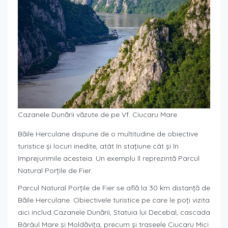
Cazanele Dunării văzute de pe Vf. Ciucaru Mare
Băile Herculane dispune de o multitudine de obiective
turistice și locuri inedite, atât în stațiune cât și în
împrejurimile acesteia. Un exemplu îl reprezintă Parcul
Natural Porțile de Fier.
Parcul Natural Porțile de Fier se află la 30 km distanță de
Băile Herculane. Obiectivele turistice pe care le poți vizita
aici includ Cazanele Dunării, Statuia lui Decebal, cascada
Bârâul Mare și Moldăvița, precum și traseele Ciucaru Mici