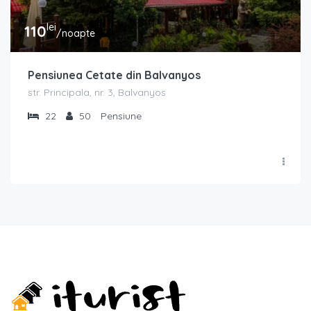
lei
110
/noapte
Pensiunea Cetate din Balvanyos
str. Principala, nr. 3, Balvanyos
22
50
Pensiune