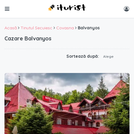
Acasă
Tinutul Secuiesc
Covasna
Balvanyos
Cazare Balvanyos
Sortează după:
Alege