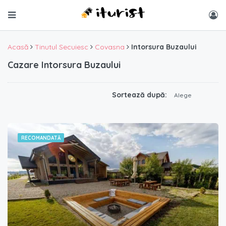
Acasă
Tinutul Secuiesc
Covasna
Intorsura Buzaului
Cazare Intorsura Buzaului
Sortează după:
Alege
RECOMANDATĂ