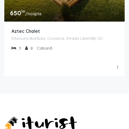
lei
650
/noapte
Aztec Chalet
Întorsura Buzăului, Covasna, Strada Libertății 20
3
8
Cabană