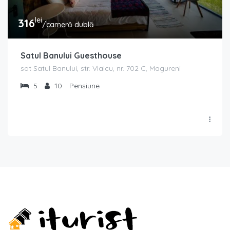
lei
316
/cameră dublă
Satul Banului Guesthouse
sat Satul Banului, str. Vlaicu, nr. 702 C, Magureni
5
10
Pensiune