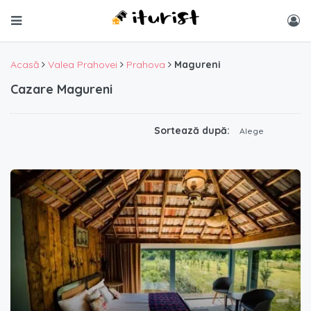
Acasă
Valea Prahovei
Prahova
Magureni
Cazare Magureni
Sortează după:
Alege