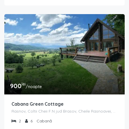
lei
900
/noapte
Cabana Green Cottage
Rasnov, Coltii Cheii F.N jud Brasov, Cheile Rasnoavei, Râșnov Romacril 505400, România
2
6
Cabană