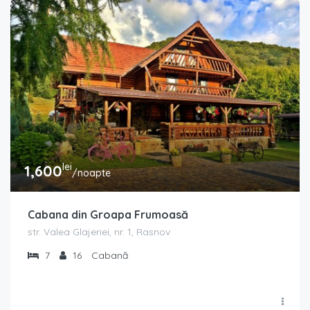
lei
1,600
/noapte
Cabana din Groapa Frumoasă
str. Valea Glajeriei, nr. 1, Rasnov
7
16
Cabană