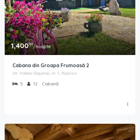
lei
1,400
/noapte
Cabana din Groapa Frumoasă 2
str. Valea Glajeriei, nr. 1, Rasnov
5
12
Cabană