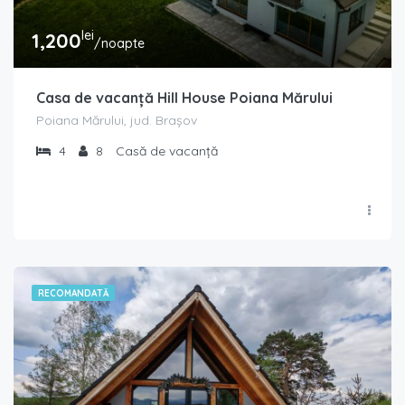
lei
1,200
/noapte
Casa de vacanță Hill House Poiana Mărului
Poiana Mărului, jud. Brașov
4
8
Casă de vacanță
RECOMANDATĂ