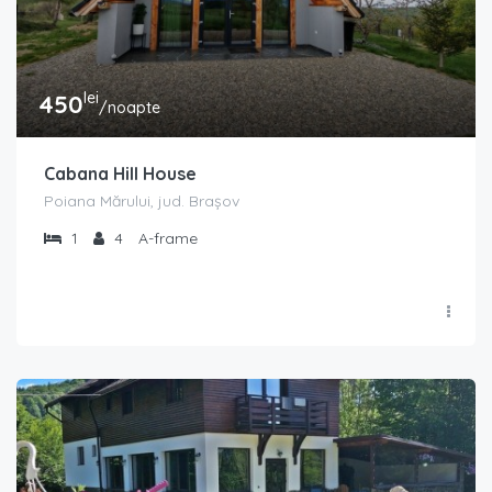
lei
450
/noapte
Cabana Hill House
Poiana Mărului, jud. Brașov
1
4
A-frame