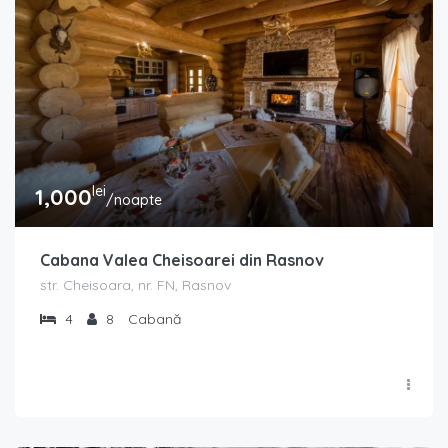
lei
1,000
/noapte
Cabana Valea Cheisoarei din Rasnov
str. Cheisoara, nr. FN, Rasnov
4
8
Cabană