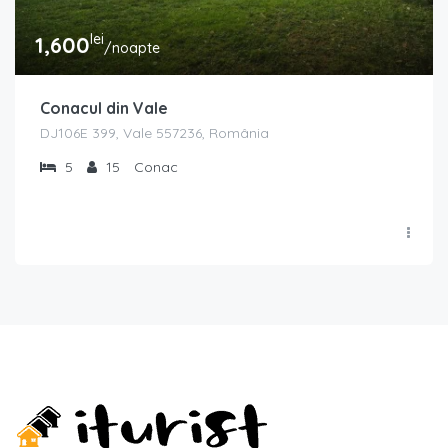
lei
1,600
/noapte
Conacul din Vale
DJ106E 399, Vale 557236, România
5
15
Conac