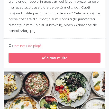
ajuns unde trebuie. În acest articol îți vom prezenta cele
mai spectaculoase plaje de pe țărmul croat. Cauți
orășele liniștite pentru vacanța de vară? Cele mai liniștite
orașe costiere din Croația sunt Korcula (la jumătatea
distanței dintre Split și Dubrovnik), Sibenik (aproape de
parcul Krka), […]
Destinații de plajă
Află mai multe