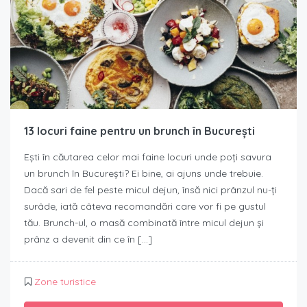
13 locuri faine pentru un brunch în București
Ești în căutarea celor mai faine locuri unde poți savura
un brunch în București? Ei bine, ai ajuns unde trebuie.
Dacă sari de fel peste micul dejun, însă nici prânzul nu-ți
surâde, iată câteva recomandări care vor fi pe gustul
tău. Brunch-ul, o masă combinată între micul dejun și
prânz a devenit din ce în […]
Zone turistice