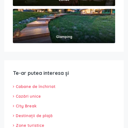
Glamping
Te-ar putea interesa și
Cabane de închiriat
Cazări unice
City Break
Destinații de plajă
Zone turistice