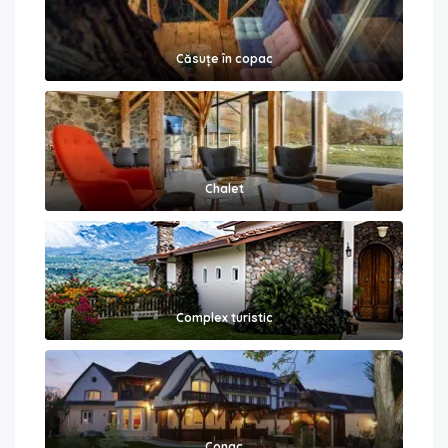
Căsuțe în copac
Chalet
Complex turistic
Conac