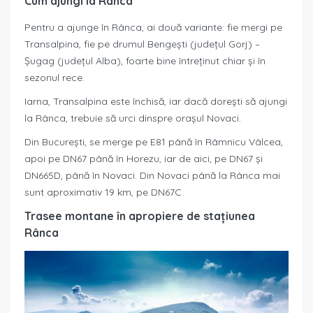
Cum ajungi la Rânca
Pentru a ajunge în Rânca, ai două variante: fie mergi pe
Transalpina, fie pe drumul Bengești (județul Gorj) –
Șugag (județul Alba), foarte bine întreținut chiar și în
sezonul rece.
Iarna, Transalpina este închisă, iar dacă dorești să ajungi
la Rânca, trebuie să urci dinspre orașul Novaci.
Din București, se merge pe E81 până în Râmnicu Vâlcea,
apoi pe DN67 până în Horezu, iar de aici, pe DN67 și
DN665D, până în Novaci. Din Novaci până la Rânca mai
sunt aproximativ 19 km, pe DN67C.
Trasee montane în apropiere de stațiunea
Rânca