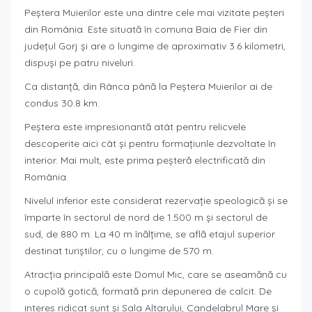
Peștera Muierilor este una dintre cele mai vizitate peșteri
din România. Este situată în comuna Baia de Fier din
județul Gorj și are o lungime de aproximativ 3.6 kilometri,
dispuși pe patru niveluri.
Ca distanță, din Rânca până la Peștera Muierilor ai de
condus 30.8 km.
Peștera este impresionantă atât pentru relicvele
descoperite aici cât și pentru formațiunle dezvoltate în
interior. Mai mult, este prima peșteră electrificată din
România.
Nivelul inferior este considerat rezervație speologică și se
împarte în sectorul de nord de 1.500 m și sectorul de
sud, de 880 m. La 40 m înălțime, se află etajul superior
destinat turiștilor, cu o lungime de 570 m.
Atracția principală este Domul Mic, care se aseamănă cu
o cupolă gotică, formată prin depunerea de calcit. De
interes ridicat sunt și Sala Altarului, Candelabrul Mare și