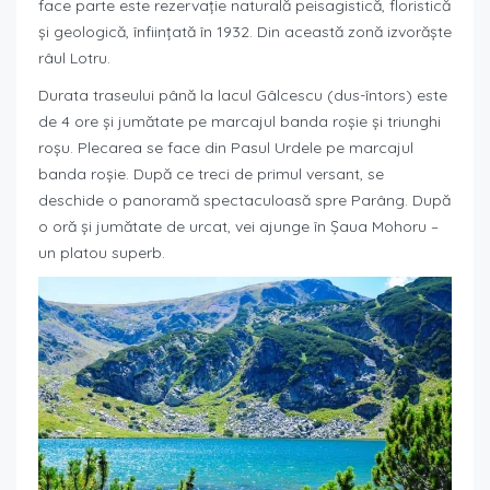
face parte este rezervație naturală peisagistică, floristică
și geologică, înființată în 1932. Din această zonă izvorăște
râul Lotru.
Durata traseului până la lacul Gâlcescu (dus-întors) este
de 4 ore și jumătate pe marcajul banda roșie și triunghi
roșu. Plecarea se face din Pasul Urdele pe marcajul
banda roșie. După ce treci de primul versant, se
deschide o panoramă spectaculoasă spre Parâng. După
o oră și jumătate de urcat, vei ajunge în Șaua Mohoru –
un platou superb.