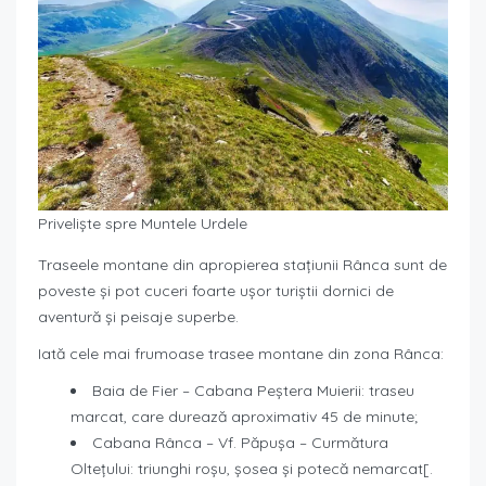
Priveliște spre Muntele Urdele
Traseele montane din apropierea stațiunii Rânca sunt de
poveste și pot cuceri foarte ușor turiștii dornici de
aventură și peisaje superbe.
Iată cele mai frumoase trasee montane din zona Rânca:
Baia de Fier – Cabana Peștera Muierii: traseu
marcat, care durează aproximativ 45 de minute;
Cabana Rânca – Vf. Păpușa – Curmătura
Oltețului: triunghi roșu, șosea și potecă nemarcat[.