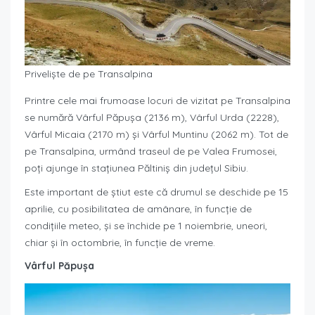
Priveliște de pe Transalpina
Printre cele mai frumoase locuri de vizitat pe Transalpina
se numără Vârful Păpușa (2136 m), Vârful Urda (2228),
Vârful Micaia (2170 m) și Vârful Muntinu (2062 m). Tot de
pe Transalpina, urmând traseul de pe Valea Frumosei,
poți ajunge în stațiunea Păltiniș din județul Sibiu.
Este important de știut este că drumul se deschide pe 15
aprilie, cu posibilitatea de amânare, în funcție de
condițiile meteo, și se închide pe 1 noiembrie, uneori,
chiar și în octombrie, în funcție de vreme.
Vârful Păpușa