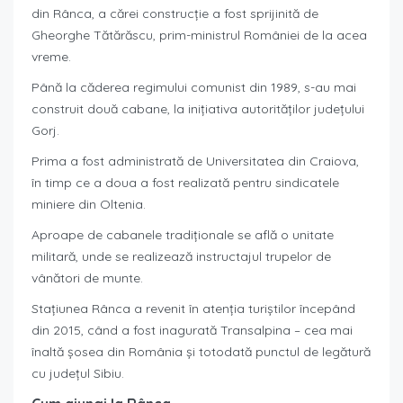
din Rânca, a cărei construcție a fost sprijinită de
Gheorghe Tătărăscu, prim-ministrul României de la acea
vreme.
Până la căderea regimului comunist din 1989, s-au mai
construit două cabane, la inițiativa autorităților județului
Gorj.
Prima a fost administrată de Universitatea din Craiova,
în timp ce a doua a fost realizată pentru sindicatele
miniere din Oltenia.
Aproape de cabanele tradiționale se află o unitate
militară, unde se realizează instructajul trupelor de
vânători de munte.
Stațiunea Rânca a revenit în atenția turiștilor începând
din 2015, când a fost inagurată Transalpina – cea mai
înaltă șosea din România și totodată punctul de legătură
cu județul Sibiu.