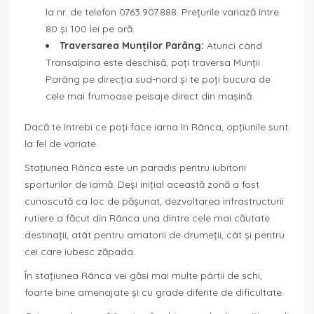
la nr. de telefon 0763.907.888. Prețurile variază între
80 și 100 lei pe oră.
Traversarea Munților Parâng:
Atunci când
Transalpina este deschisă, poți traversa Munții
Parâng pe direcția sud-nord și te poți bucura de
cele mai frumoase peisaje direct din mașină.
Dacă te întrebi ce poți face iarna în Rânca, opțiunile sunt
la fel de variate.
Stațiunea Rânca este un paradis pentru iubitorii
sporturilor de iarnă. Deși inițial această zonă a fost
cunoscută ca loc de pășunat, dezvoltarea infrastructurii
rutiere a făcut din Rânca una dintre cele mai căutate
destinații, atât pentru amatorii de drumeții, cât și pentru
cei care iubesc zăpada.
În stațiunea Rânca vei găsi mai multe pârtii de schi,
foarte bine amenajate și cu grade diferite de dificultate.