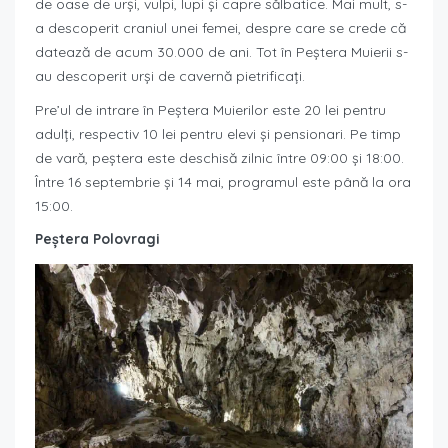
de oase de urși, vulpi, lupi și capre sălbatice. Mai mult, s-
a descoperit craniul unei femei, despre care se crede că
datează de acum 30.000 de ani. Tot în Peștera Muierii s-
au descoperit urși de cavernă pietrificați.
Pre’ul de intrare în Peștera Muierilor este 20 lei pentru
adulți, respectiv 10 lei pentru elevi și pensionari. Pe timp
de vară, peștera este deschisă zilnic între 09:00 și 18:00.
Între 16 septembrie și 14 mai, programul este până la ora
15:00.
Peștera Polovragi