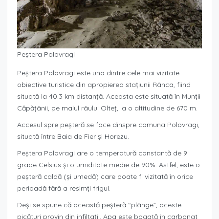
Peștera Polovragi
Peștera Polovragi este una dintre cele mai vizitate
obiective turistice din apropierea stațiunii Rânca, fiind
situată la 40.3 km distanță. Aceasta este situată în Munții
Căpățânii, pe malul râului Olteț, la o altitudine de 670 m.
Accesul spre peșteră se face dinspre comuna Polovragi,
situată între Baia de Fier și Horezu.
Peștera Polovragi are o temperatură constantă de 9
grade Celsius și o umiditate medie de 90%. Astfel, este o
peșteră caldă (și umedă) care poate fi vizitată în orice
perioadă fără a resimți frigul.
Deși se spune că această peșteră “plânge”, aceste
picături provin din infiltații. Apa este bogată în carbonat