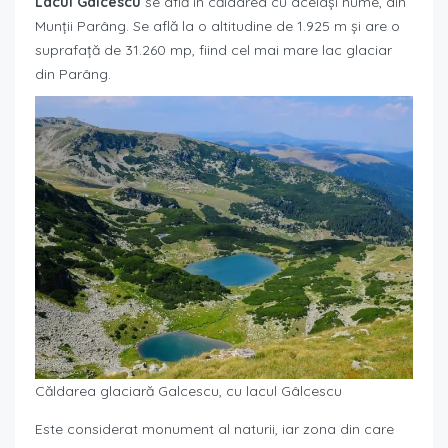
Lacul Gâlcescu
se află în căldarea cu același nume, din
Munții Parâng. Se află la o altitudine de 1.925 m și are o
suprafață de 31.260 mp, fiind cel mai mare lac glaciar
din Parâng.
Căldarea glaciară Galcescu, cu lacul Gâlcescu
Este considerat monument al naturii, iar zona din care