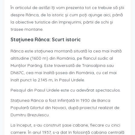
În articolul de astăzi îți vom prezenta tot ce trebuie să știi
despre Rânca, de la istoric și cum poți ajunge aici, până
la obiective turistice din împrejurimi, pârtii de schi și
trasee montane.
Stațiunea Rânca: Scurt istoric
Rânca este stațiunea montană situată la cea mai înaltă
altitudine (1600 m) din România, pe flancul sudic al
Munților Parâng. Este traversată de Transalpina sau
DN67C, cea mai înaltă șosea din România, cu cel mai
înalt punct la 2.145 m, în Pasul Urdele.
Peisajul din Pasul Urdele este cu adevărat spectaculos.
Stațiunea Rânca a fost înființată în 1930 de Banca
Populară Gilortul din Novaci, după proiectul realizat de
Dumitru Brezulescu.
La început, s-au construit șase cabane, fiecare cu cinci
camere. În anul 1937, s-a dat în folosință cabana centrală