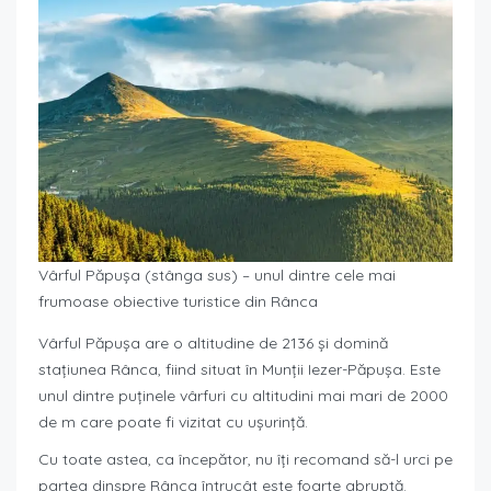
Vârful Păpușa (stânga sus) – unul dintre cele mai
frumoase obiective turistice din Rânca
Vârful Păpușa are o altitudine de 2136 și domină
stațiunea Rânca, fiind situat în Munții Iezer-Păpușa. Este
unul dintre puținele vârfuri cu altitudini mai mari de 2000
de m care poate fi vizitat cu ușurință.
Cu toate astea, ca începător, nu îți recomand să-l urci pe
partea dinspre Rânca întrucât este foarte abruptă.