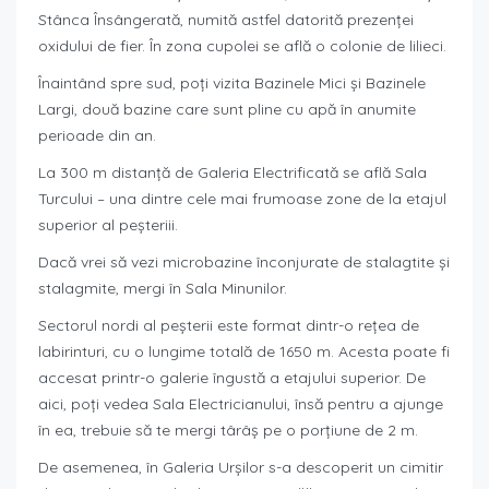
Stânca Însângerată, numită astfel datorită prezenței
oxidului de fier. În zona cupolei se află o colonie de lilieci.
Înaintând spre sud, poți vizita Bazinele Mici și Bazinele
Largi, două bazine care sunt pline cu apă în anumite
perioade din an.
La 300 m distanță de Galeria Electrificată se află Sala
Turcului – una dintre cele mai frumoase zone de la etajul
superior al peșteriii.
Dacă vrei să vezi microbazine înconjurate de stalagtite și
stalagmite, mergi în Sala Minunilor.
Sectorul nordi al peșterii este format dintr-o rețea de
labirinturi, cu o lungime totală de 1650 m. Acesta poate fi
accesat printr-o galerie îngustă a etajului superior. De
aici, poți vedea Sala Electricianului, însă pentru a ajunge
în ea, trebuie să te mergi târâș pe o porțiune de 2 m.
De asemenea, în Galeria Urșilor s-a descoperit un cimitir