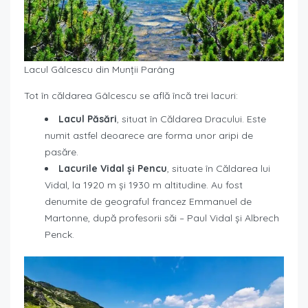
Lacul Gâlcescu din Munții Parâng
Tot în căldarea Gâlcescu se află încă trei lacuri:
Lacul Păsări
, situat în Căldarea Dracului. Este
numit astfel deoarece are forma unor aripi de
pasăre.
Lacurile Vidal și Pencu
, situate în Căldarea lui
Vidal, la 1920 m și 1930 m altitudine. Au fost
denumite de geograful francez Emmanuel de
Martonne, după profesorii săi – Paul Vidal și Albrech
Penck.