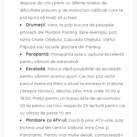
dispune de cinci pârtii cu diferite niveluri de
dificultate precum și de instructori calificați care te
pot ajuta să înveți să schiezi.
Drumeții:
Vara, te poți bucura de peisajele
pitorești ale Munților Parâng. Spre exemplu, poți
vizita Cheile Oltețului, Cascada Oltețului, Vârful
Păpușa sau lacurile glaciare din Parâng.
Parapantă:
Parapanta este o opțiune excelentă
pentru iubitorii de adrenalină.
Escaladă:
Rânca oferă posibilități de escaladă
pentru iubitorii acestui sport. Cei mici pot vizita
parcul Aventura Rânca situat la intrarea în stațiune
(dinspre Novaci), deschis zilnic între orele 10:00 și
18:00. Prețul pentru un traseu este de aproximativ
20 lei pentru cei mici, respectiv 25 lei/tură pentru cei
cu vârsta de peste 10 ani.
Plimbare cu ATV-ul:
Dacă îți plac ATV-urile, poți
închiria unul din centrul stațiunii, între Onix și
Panoramic. Pentru mai multe detalii, contactează-i