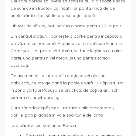
Cei care doresc să învețe să schieze au la dispoziție școli
de schi cu instructori calificați, iar panta mică de pe
unele pârtii o fac să fie o destinație ideală.
Iubitorii de săniuș, pot închiria o sanie pentru 20 lei pe zi.
Din centrul stațiunii, pornește o pârtie pentru începători,
prevăzută cu nocturnă. Aceasta se termină sub Muntele
Corneșului, iar peste vârful său, se face legătura cu alte
pârtii, una pentru nivel mediu și una pentru schiori
avansați.
De asemenea, la intrarea în stațiune vei găsi un
babyschi, ce merge până la poalele vârfului Păpușa. Tot
în zona vârfului Păpușa se practică, de câțiva ani, schi
extrem și snowboarding.
Cum zăpada depășește 1 m între lunile decembrie și
aprilie, poți practica în voie sporturile de iarnă.
Iată pârtiile din stațiunea Rânca:
Pârtia M1 – pentru începători – are o lungime de