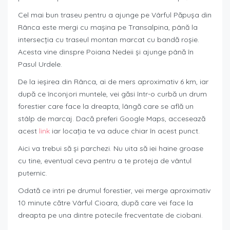
Cel mai bun traseu pentru a ajunge pe Vârful Păpușa din
Rânca este mergi cu mașina pe Transalpina, până la
intersecția cu traseul montan marcat cu bandă roșie.
Acesta vine dinspre Poiana Nedeii și ajunge până în
Pasul Urdele.
De la ieșirea din Rânca, ai de mers aproximativ 6 km, iar
după ce înconjori muntele, vei găsi într-o curbă un drum
forestier care face la dreapta, lângă care se află un
stâlp de marcaj. Dacă preferi Google Maps, accesează
acest
link
iar locația te va aduce chiar în acest punct.
Aici va trebui să și parchezi. Nu uita să iei haine groase
cu tine, eventual ceva pentru a te proteja de vântul
puternic.
Odată ce intri pe drumul forestier, vei merge aproximativ
10 minute către Vârful Cioara, după care vei face la
dreapta pe una dintre potecile frecventate de ciobani.