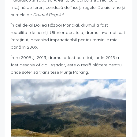
Tătărăscu și soția sa Arethia, au parcurs traseul cu o
mașină de teren, condusă de însuși regele. De aici vine și
numele de
Drumul Regelui.
În cel de-al Doilea Război Mondial, drumul a fost
reabilitat de nemți. Ulterior acestuia, drumul n-a mai fost
întreținut, devenind impracticabil pentru mașinile mici
până în 2009.
Între 2009 și 2013, drumul a fost asfaltat, iar în 2015 a
fost deschis oficial. Așadar, este o reală plăcere pentru
orice șofer să tranziteze Munții Parâng.