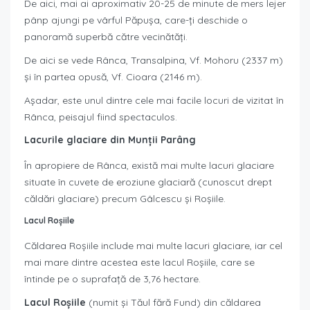
De aici, mai ai aproximativ 20-25 de minute de mers lejer
pânp ajungi pe vârful Păpușa, care-ți deschide o
panoramă superbă către vecinătăți.
De aici se vede Rânca, Transalpina, Vf. Mohoru (2337 m)
și în partea opusă, Vf. Cioara (2146 m).
Așadar, este unul dintre cele mai facile locuri de vizitat în
Rânca, peisajul fiind spectaculos.
Lacurile glaciare din Munții Parâng
În apropiere de Rânca, există mai multe lacuri glaciare
situate în cuvete de eroziune glaciară (cunoscut drept
căldări glaciare) precum Gâlcescu și Roșiile.
Lacul Roșiile
Căldarea Roșiile include mai multe lacuri glaciare, iar cel
mai mare dintre acestea este lacul Roșiile, care se
întinde pe o suprafață de 3,76 hectare.
Lacul Roșiile
(numit și Tăul fără Fund) din căldarea