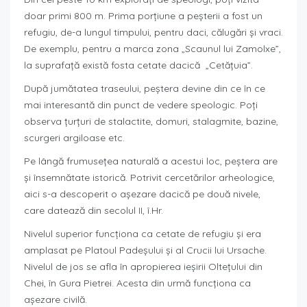
doar primi 800 m. Prima porțiune a peșterii a fost un
refugiu, de-a lungul timpului, pentru daci, călugări și vraci.
De exemplu, pentru a marca zona „Scaunul lui Zamolxe”,
la suprafață există fosta cetate dacică „Cetățuia”.
După jumătatea traseului, peștera devine din ce în ce
mai interesantă din punct de vedere speologic. Poți
observa țurțuri de stalactite, domuri, stalagmite, bazine,
scurgeri argiloase etc.
Pe lângă frumusețea naturală a acestui loc, peștera are
și însemnătate istorică. Potrivit cercetărilor arheologice,
aici s-a descoperit o așezare dacică pe două nivele,
care datează din secolul II, î.Hr.
Nivelul superior funcționa ca cetate de refugiu și era
amplasat pe Platoul Padeșului și al Crucii lui Ursache.
Nivelul de jos se afla în apropierea ieșirii Oltețului din
Chei, în Gura Pietrei. Acesta din urmă funcționa ca
așezare civilă.