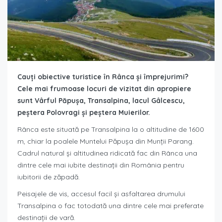
Cauți obiective turistice în Rânca și împrejurimi?
Cele mai frumoase locuri de vizitat din apropiere
sunt Vârful Păpușa, Transalpina, lacul Gâlcescu,
peștera Polovragi și peștera Muierilor.
Rânca este situată pe Transalpina la o altitudine de 1600
m, chiar la poalele Muntelui Păpușa din Munții Parang.
Cadrul natural și altitudinea ridicată fac din Rânca una
dintre cele mai iubite destinații din România pentru
iubitorii de zăpadă.
Peisajele de vis, accesul facil și asfaltarea drumului
Transalpina o fac totodată una dintre cele mai preferate
destinații de vară.