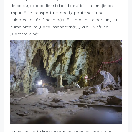
de calciu, oxid de fier și dioxid de siliciu. În funcție de
impuritățile transportate, apa își poate schimba
culoarea, astăzi fiind împărțită în mai multe porțiuni, cu
nume precum „Bolta Însângerată”, „Sala Divină” sau
„Camera Albă”.
Din cei peste 10 km explorați de speologi, poți vizita