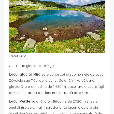
Lacul Vidal
Un alt lac glaciar este Mija.
Lacul glaciar Mija
este cunoscut și sub numele de Lacul
Zăvoiele sau Tăul de la Lunci. Se află într-o căldare
glaciară la o altitudine de 1.980 m. Lacul are o suprafață
de 0.8 hectare și o adâncime maximă de 6.5 m.
Lacul Verde
se află la o altitudine de 2020 m și este
unul dintre cele mai impresionante lacuri glaciare din
Munții Parâng, datorită culorii Lacul are o suprafață de