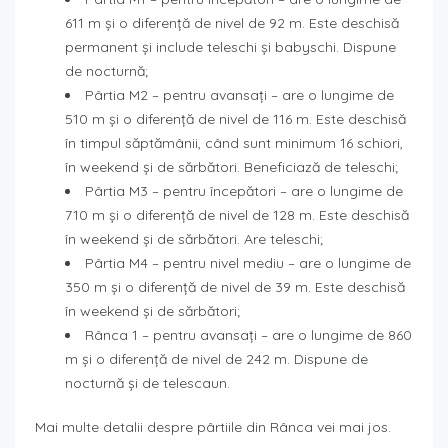
611 m și o diferență de nivel de 92 m. Este deschisă
permanent și include teleschi și babyschi. Dispune
de nocturnă;
Pârtia M2 – pentru avansați – are o lungime de
510 m și o diferență de nivel de 116 m. Este deschisă
în timpul săptămânii, când sunt minimum 16 schiori,
în weekend și de sărbători. Beneficiază de teleschi;
Pârtia M3 – pentru începători – are o lungime de
710 m și o diferență de nivel de 128 m. Este deschisă
în weekend și de sărbători. Are teleschi;
Pârtia M4 – pentru nivel mediu – are o lungime de
350 m și o diferență de nivel de 39 m. Este deschisă
în weekend și de sărbători;
Rânca 1 – pentru avansați – are o lungime de 860
m și o diferență de nivel de 242 m. Dispune de
nocturnă și de telescaun.
Mai multe detalii despre pârtiile din Rânca vei mai jos.