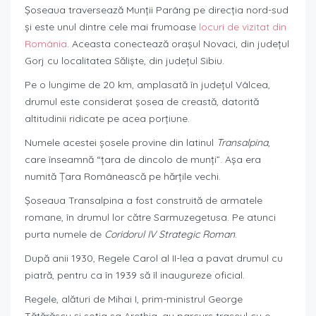
Șoseaua traversează Munții Parâng pe direcția nord-sud
și este unul dintre cele mai frumoase
locuri de vizitat din
România
. Aceasta conectează orașul Novaci, din județul
Gorj cu localitatea Săliște, din județul Sibiu.
Pe o lungime de 20 km, amplasată în județul Vâlcea,
drumul este considerat șosea de creastă, datorită
altitudinii ridicate pe acea porțiune.
Numele acestei șosele provine din latinul
Transalpina
,
care înseamnă “țara de dincolo de munți”. Așa era
numită Țara Românească pe hărțile vechi.
Șoseaua Transalpina a fost construită de armatele
romane, în drumul lor către Sarmuzegetusa. Pe atunci
purta numele de
Coridorul IV Strategic Roman
.
După anii 1930, Regele Carol al II-lea a pavat drumul cu
piatră, pentru ca în 1939 să îl inaugureze oficial.
Regele, alături de Mihai I, prim-ministrul George