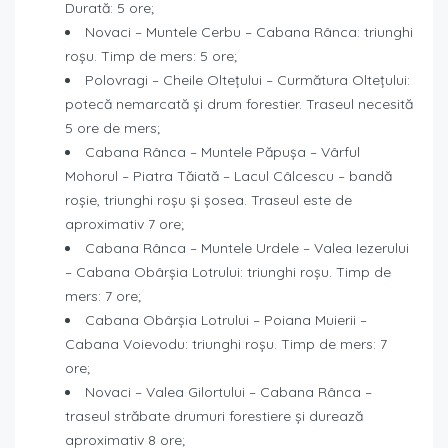
Durată: 5 ore;
Novaci – Muntele Cerbu – Cabana Rânca: triunghi
roșu. Timp de mers: 5 ore;
Polovragi – Cheile Oltețului – Curmătura Oltețului:
potecă nemarcată și drum forestier. Traseul necesită
5 ore de mers;
Cabana Rânca – Muntele Păpușa – Vârful
Mohorul – Piatra Tăiată – Lacul Câlcescu – bandă
roșie, triunghi roșu și șosea. Traseul este de
aproximativ 7 ore;
Cabana Rânca – Muntele Urdele – Valea Iezerului
– Cabana Obârșia Lotrului: triunghi roșu. Timp de
mers: 7 ore;
Cabana Obârșia Lotrului – Poiana Muierii –
Cabana Voievodu: triunghi roșu. Timp de mers: 7
ore;
Novaci – Valea Gilortului – Cabana Rânca –
traseul străbate drumuri forestiere și durează
aproximativ 8 ore;