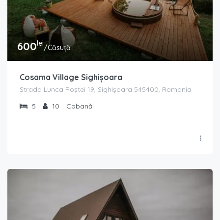
lei
600
/Căsuță
Cosama Village Sighișoara
Strada Lunca Poștei 19, Sighișoara 545400, Romania
5
10
Cabană