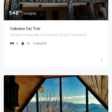
lei
548
/noapte
Cabana Cei Trei
Strada Principală, Ciocănești 727201, Romania
6
16
Cabană