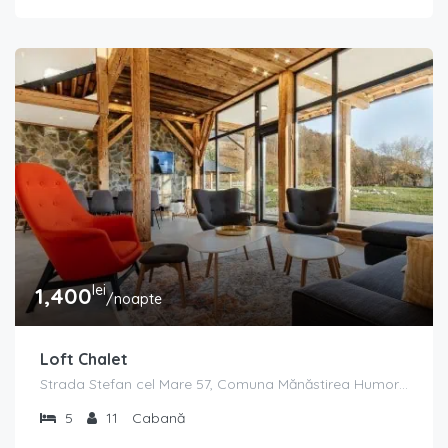
lei
1,400
/noapte
Loft Chalet
Strada Stefan cel Mare 57, Comuna Mănăstirea Humorului 727355, Romania
5
11
Cabană