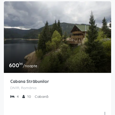
lei
600
/noapte
Cabana Străbunilor
DN1R, România
4
10
Cabană