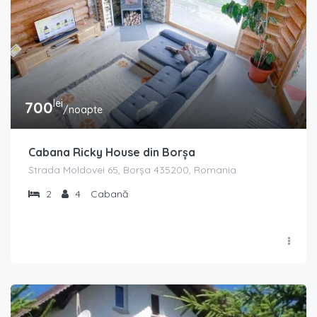
lei
700
/noapte
Cabana Ricky House din Borșa
Strada Moldovei 65, Borșa 435200, Romania
2
4
Cabană