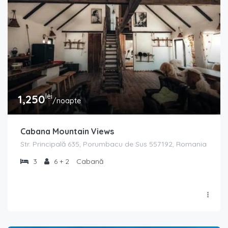
lei
1,250
/noapte
Cabana Mountain Views
Str. Principală 635, Porumbacu de Sus 557192, Romania
3
6 + 2
Cabană