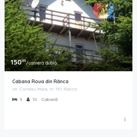
lei
150
/cameră dublă
Cabana Roua din Rânca
str. Cornesu Mare, nr. 197, Ranca
5
10
Cabană