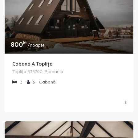
lei
800
/noapte
Cabana A Toplița
Toplița 535700, Romania
3
6
Cabană