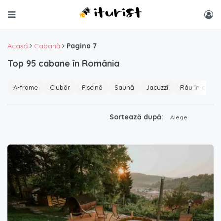
Acasă
Cabană
Pagina 7
Top 95 cabane în România
A-frame
Ciubăr
Piscină
Saună
Jacuzzi
Râu în curte
Sortează după:
Alege