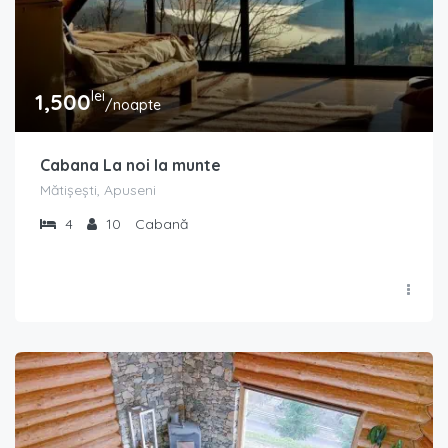
lei
1,500
/noapte
Cabana La noi la munte
Mătișești, Apuseni
4
10
Cabană