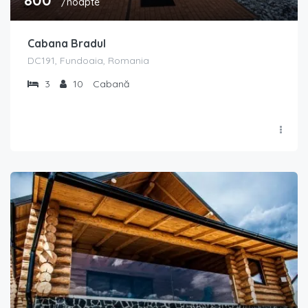
800
/noapte
Cabana Bradul
DC191, Fundoaia, Romania
3
10
Cabană