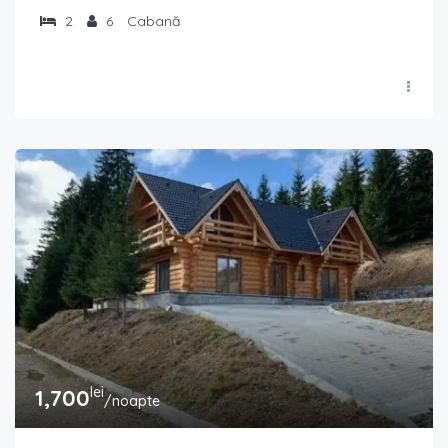
2
6
Cabană
lei
1,700
/noapte