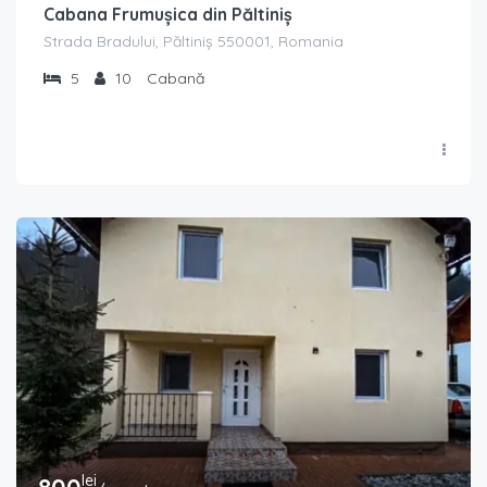
Cabana Frumușica din Păltiniș
Strada Bradului, Păltiniș 550001, Romania
5
10
Cabană
lei