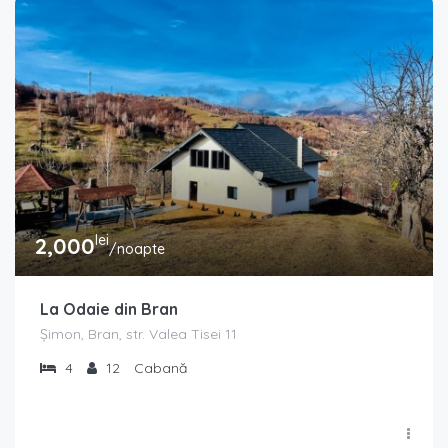
lei
2,000
/noapte
La Odaie din Bran
Șimon, Bran, str. Valea Tisei 11
4
12
Cabană