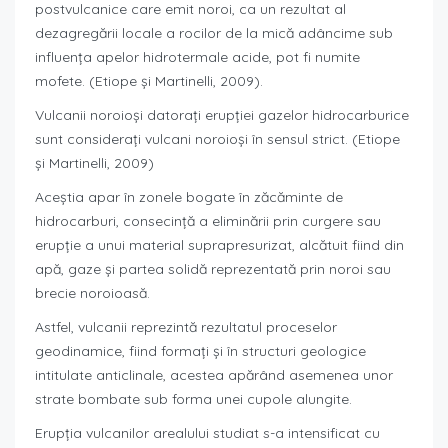
postvulcanice care emit noroi, ca un rezultat al
dezagregării locale a rocilor de la mică adâncime sub
influenţa apelor hidrotermale acide, pot fi numite
mofete. (Etiope şi Martinelli, 2009).
Vulcanii noroioşi datoraţi erupţiei gazelor hidrocarburice
sunt consideraţi vulcani noroioşi în sensul strict. (Etiope
şi Martinelli, 2009)
Aceştia apar în zonele bogate în zăcăminte de
hidrocarburi, consecinţă a eliminării prin curgere sau
erupţie a unui material suprapresurizat, alcătuit fiind din
apă, gaze şi partea solidă reprezentată prin noroi sau
brecie noroioasă.
Astfel, vulcanii reprezintă rezultatul proceselor
geodinamice, fiind formaţi şi în structuri geologice
intitulate anticlinale, acestea apărând asemenea unor
strate bombate sub forma unei cupole alungite.
Erupţia vulcanilor arealului studiat s-a intensificat cu