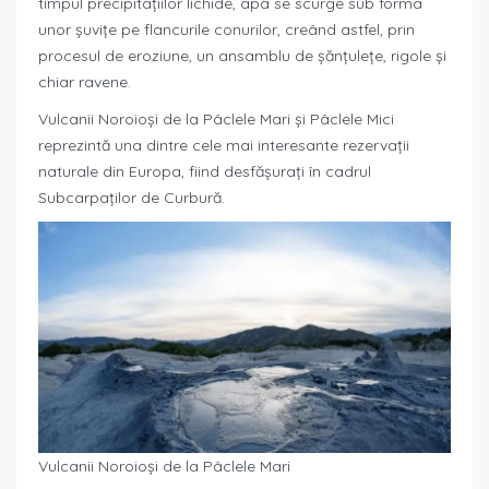
timpul precipitaţiilor lichide, apa se scurge sub forma
unor şuviţe pe flancurile conurilor, creând astfel, prin
procesul de eroziune, un ansamblu de şănţuleţe, rigole şi
chiar ravene.
Vulcanii Noroioşi de la Pâclele Mari şi Pâclele Mici
reprezintă una dintre cele mai interesante rezervaţii
naturale din Europa, fiind desfăşuraţi în cadrul
Subcarpaţilor de Curbură.
Vulcanii Noroioşi de la Pâclele Mari