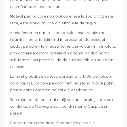
asemănătoare unor vulcani.
Motivul pentru care nămolul care iese la suprafaţă este
rece, este acela că vine din straturile de argilă.
Acest fenomen natural spectaculos este relativ rar
întânlit în lume, turiştii fiind impresionaţi de peisajul
ciudat pe care-l formează numeroşii vulcani în miniatură,
prin craterele cărora gazele din adâncuri aduc noroc
sub forma unei paste fluide de culoare alb-gri sau brun-
cenuşie.
La nivel global, se cunosc aproximativ 1.100 de vulcani
noroioşi, în Europa – pe continent, existând foarte puţini,
printre care-i amintim pe cei din Azerbaidjan.
Sub mări există mult mai mulţi vulcani noroioşi, precum
cei din apele Norvegiei sau cei din mările Caspică şi
Barent.
Potrivit unor cercetători, fenomenele din ariile