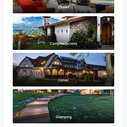
Chalet
Complex turistic
Conac
Glamping