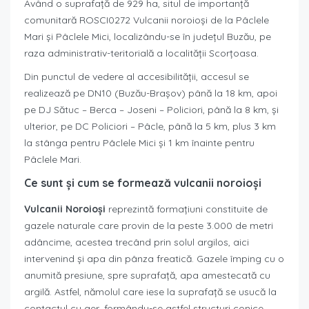
Având o suprafaţă de 929 ha, situl de importanţă
comunitară ROSCI0272 Vulcanii noroioşi de la Pâclele
Mari şi Pâclele Mici, localizându-se în judeţul Buzău, pe
raza administrativ-teritorială a localităţii Scorţoasa.
Din punctul de vedere al accesibilităţii, accesul se
realizează pe DN10 (Buzău-Braşov) până la 18 km, apoi
pe DJ Sătuc – Berca – Joseni – Policiori, până la 8 km, şi
ulterior, pe DC Policiori – Pâcle, până la 5 km, plus 3 km
la stânga pentru Pâclele Mici şi 1 km înainte pentru
Pâclele Mari.
Ce sunt și cum se formează vulcanii noroioși
Vulcanii Noroioşi
reprezintă formaţiuni constituite de
gazele naturale care provin de la peste 3.000 de metri
adâncime, acestea trecând prin solul argilos, aici
intervenind şi apa din pânza freatică. Gazele împing cu o
anumită presiune, spre suprafaţă, apa amestecată cu
argilă. Astfel, nămolul care iese la suprafaţă se usucă la
contactul cu aer, formându-se astfel structuri conice