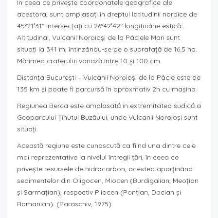
În ceea ce priveşte coordonatele geografice ale
acestora, sunt amplasaţi în dreptul latitudinii nordice de
45°21′31″ intersecţaţi cu 26°42′42″ longitudine estică..
Altitudinal, Vulcanii Noroioşi de la Pâclele Mari sunt
situaţi la 341 m, întinzându-se pe o suprafaţă de 16.5 ha.
Mărimea craterului variază între 10 şi 100 cm.
Distanța București – Vulcanii Noroioși de la Pâcle este de
135 km și poate fi parcursă în aproxmativ 2h cu mașina.
Regiunea Berca este amplasată în extremitatea sudică a
Geoparcului Ţinutul Buzăului, unde Vulcanii Noroioşi sunt
situaţi.
Această regiune este cunoscută ca fiind una dintre cele
mai reprezentative la nivelul întregii ţări, în ceea ce
priveşte resursele de hidrocarbon, acestea aparţinând
sedimentelor din Oligocen, Miocen (Burdigalian, Meoţian
şi Sarmaţian), respectiv Pliocen (Ponţian, Dacian şi
Romanian). (Paraschiv, 1975)