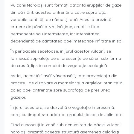
Vulcanii Noroioşi sunt formaţi datorită erupţiilor de gaze
din pământ, acestea antrenând către suprafaţă,
variabile cantităţi de nămol şi apă. Aceştia prezintă
cratere de până la 6 m înălţime, erupţiile fiind
permanente sau intermitente, iar intensitatea,
dependentă de cantitatea apei meteorice infiltrate în sol.
În perioadele secetoase, în jurul acestor vulcani, se
formează suprafeţe de eflorescenţe de săruri sub forma
de crustă, lipsite complet de vegetaţie ecologică.
Astfel, această “lavă” vâscoasă îşi are provenienţa din
procesul de dizolvare a marnelor şi a argilelor întânlite în
calea apei antrenate spre suprafaţă, de presiunea
gazelor.
În jurul acestora, se dezvoltă o vegetaţie interesantă,
care, cu timpul, s-a adaptat gradului ridicat de salinitate.
Fiind cunoscuţi în zonă sub denumirea de pâcle, vulcanii
noroioşi prezintă aceeaşi structură asemenea celorlalţi