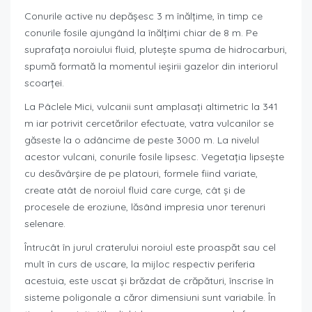
Conurile active nu depăşesc 3 m înălţime, în timp ce
conurile fosile ajungând la înălţimi chiar de 8 m. Pe
suprafaţa noroiului fluid, pluteşte spuma de hidrocarburi,
spumă formată la momentul ieşirii gazelor din interiorul
scoarţei.
La Pâclele Mici, vulcanii sunt amplasaţi altimetric la 341
m iar potrivit cercetărilor efectuate, vatra vulcanilor se
găseste la o adâncime de peste 3000 m. La nivelul
acestor vulcani, conurile fosile lipsesc. Vegetaţia lipseşte
cu desăvârşire de pe platouri, formele fiind variate,
create atât de noroiul fluid care curge, cât şi de
procesele de eroziune, lăsând impresia unor terenuri
selenare.
Întrucât în jurul craterului noroiul este proaspăt sau cel
mult în curs de uscare, la mijloc respectiv periferia
acestuia, este uscat şi brăzdat de crăpături, înscrise în
sisteme poligonale a căror dimensiuni sunt variabile. În