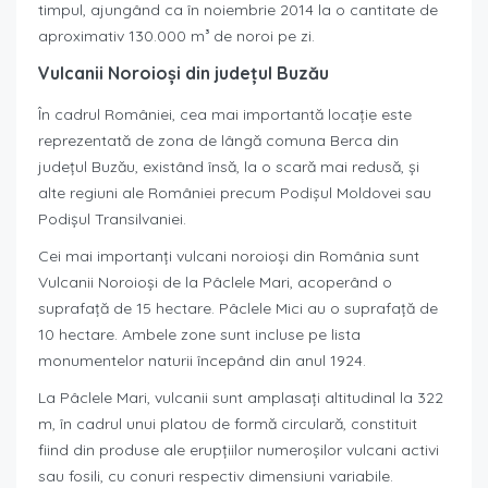
timpul, ajungând ca în noiembrie 2014 la o cantitate de
aproximativ 130.000 m³ de noroi pe zi.
Vulcanii Noroioși din județul Buzău
În cadrul României, cea mai importantă locaţie este
reprezentată de zona de lângă comuna Berca din
judeţul Buzău, existând însă, la o scară mai redusă, şi
alte regiuni ale României precum Podişul Moldovei sau
Podişul Transilvaniei.
Cei mai importanți vulcani noroioși din România sunt
Vulcanii Noroioși de la Pâclele Mari, acoperând o
suprafață de 15 hectare. Pâclele Mici au o suprafață de
10 hectare. Ambele zone sunt incluse pe lista
monumentelor naturii începând din anul 1924.
La Pâclele Mari, vulcanii sunt amplasaţi altitudinal la 322
m, în cadrul unui platou de formă circulară, constituit
fiind din produse ale erupţiilor numeroşilor vulcani activi
sau fosili, cu conuri respectiv dimensiuni variabile.