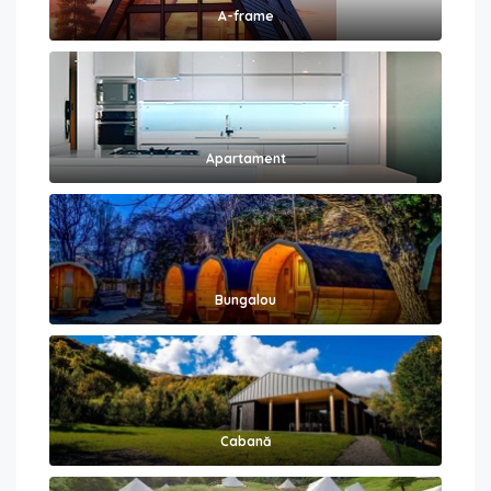
A-frame
Apartament
Bungalou
Cabană