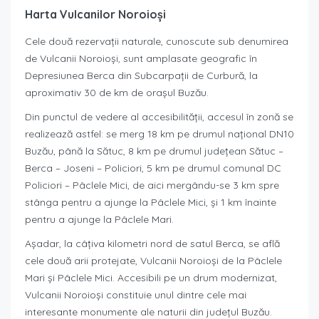
Harta Vulcanilor Noroioși
Cele două rezervaţii naturale, cunoscute sub denumirea
de Vulcanii Noroioşi, sunt amplasate geografic în
Depresiunea Berca din Subcarpaţii de Curbură, la
aproximativ 30 de km de oraşul Buzău.
Din punctul de vedere al accesibilităţii, accesul în zonă se
realizează astfel: se merg 18 km pe drumul naţional DN10
Buzău, până la Sătuc, 8 km pe drumul judeţean Sătuc –
Berca – Joseni – Policiori, 5 km pe drumul comunal DC
Policiori – Pâclele Mici, de aici mergându-se 3 km spre
stânga pentru a ajunge la Pâclele Mici, şi 1 km înainte
pentru a ajunge la Pâclele Mari.
Aşadar, la câţiva kilometri nord de satul Berca, se află
cele două arii protejate, Vulcanii Noroioşi de la Pâclele
Mari şi Pâclele Mici. Accesibili pe un drum modernizat,
Vulcanii Noroioşi constituie unul dintre cele mai
interesante monumente ale naturii din judeţul Buzău.