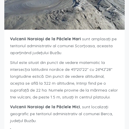
Vulcanii Noroioşi de la Pâclele Mari
sunt amplasaţi pe
teritoriul administrativ al comunei Scorţoasa, aceasta
aparţinând judeţului Buzău.
Situl este situat din punct de vedere matematic la
intersecţia latitudinii nordice de 45°20′22″ cu 26°42′28″
longitudine estică. Din punct de vedere altitudinal,
aceştia se află la 322 m altitudine, întinşi fiind pe o
suprafaţă de 22 ha. Numele provine de la mărimea celor
trei vulcani, de peste 1.5 m, situaţi în centrul platoului.
Vulcanii Noroioşi de la Pâclele Mici
, sunt localizaţi
geografic pe teritoriul administrativ al comunei Berca,
judeţul Buzău.