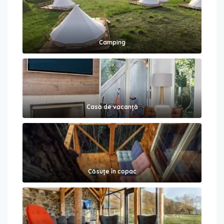
Camping
Casă de vacanță
Căsuțe în copac