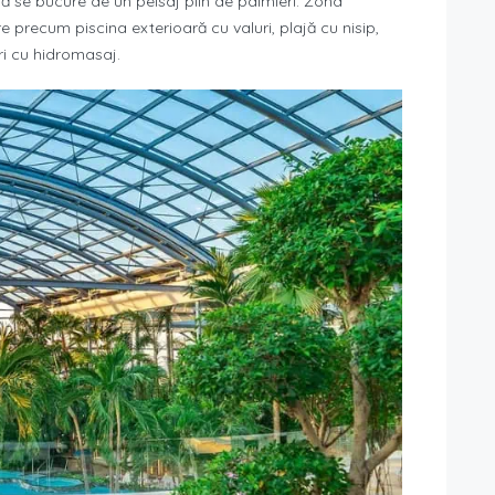
ă se bucure de un peisaj plin de palmieri. Zona
e precum piscina exterioară cu valuri, plajă cu nisip,
uri cu hidromasaj.