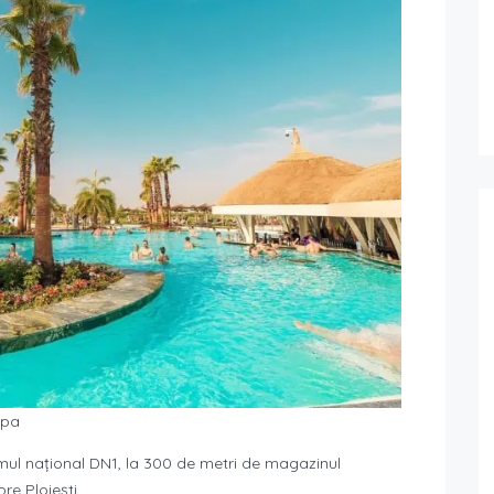
opa
rumul național DN1, la 300 de metri de magazinul
re Ploiești