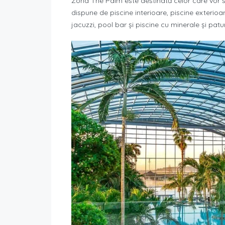
Zona The Palm este destinată celor care vor s
dispune de piscine interioare, piscine exterioar
jacuzzi, pool bar și piscine cu minerale și pat