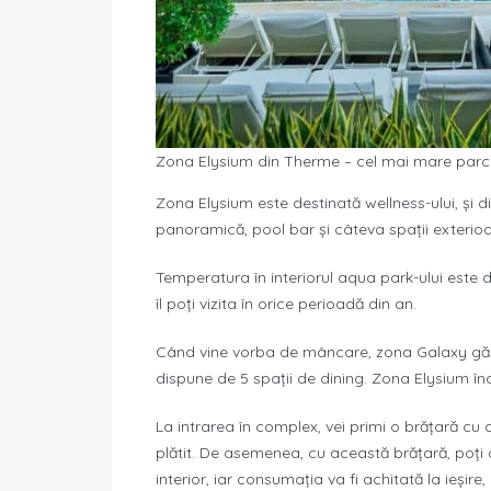
Zona Elysium din Therme – cel mai mare parc
Zona Elysium este destinată wellness-ului, și d
panoramică, pool bar și câteva spații exterioa
Temperatura în interiorul aqua park-ului este 
îl poți vizita în orice perioadă din an.
Când vine vorba de mâncare, zona Galaxy găzd
dispune de 5 spații de dining. Zona Elysium înc
La intrarea în complex, vei primi o brățară cu a
plătit. De asemenea, cu această brățară, poți 
interior, iar consumația va fi achitată la ieșire