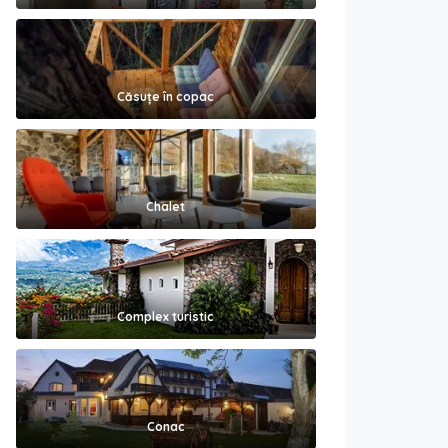
Căsuțe în copac
Chalet
Complex turistic
Conac