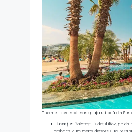
Therme – cea mai mare plaja urbană din Eur
Locație:
Balotești, județul Ilfov, pe d
Hornbach, cum mergi dinspre București sp