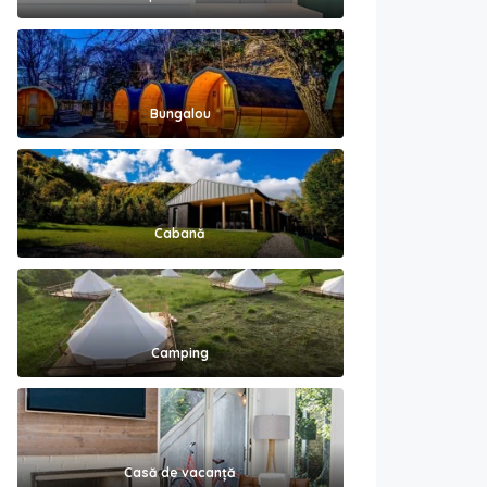
Bungalou
Cabană
Camping
Casă de vacanță