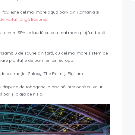
 Ilfov, este cel mai mare aqua park din România și
 de vizitat lângă București
.
est centru SPA se laudă cu cea mai mare plajă urbană
samblu de saune din țară, cu cel mai mare sistem de
re plantație de palmieri din Europa.
 de distracție: Galaxy, The Palm și Elysium.
i dispune de tobogane, o piscină interioară cu valuri
l bar și plajă de nisip.