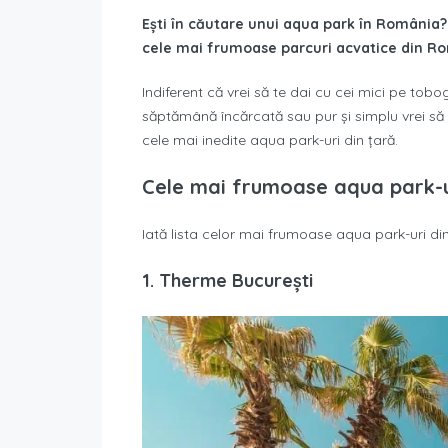
Ești în căutare unui aqua park în România?
cele mai frumoase parcuri acvatice din Rom
Indiferent că vrei să te dai cu cei mici pe tob
săptămână încărcată sau pur și simplu vrei să fa
cele mai inedite aqua park-uri din țară.
Cele mai frumoase aqua park-
Iată lista celor mai frumoase aqua park-uri d
1. Therme București