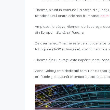
Therme, situat în comuna Balotești din județul
totodată unul dintre cele mai frumoase
locuri
Amplasat la câțiva kilometri de București, ac
din Europa –
Sands of Therme
.
De asemenea, Therme este cel mai generos an
tobogane (1600 m lungime), având cea mai ma
Therme din București este împărțit în trei zone
Zona Galaxy este dedicată familiilor cu copii ș
artificiale și o piscină exterioară dotată cu poo