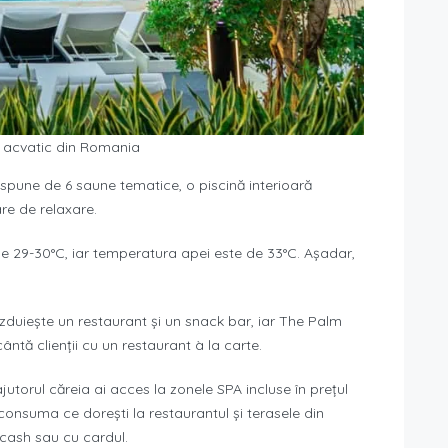
 acvatic din Romania
ispune de 6 saune tematice, o piscină interioară
re de relaxare.
de 29-30°C, iar temperatura apei este de 33°C. Așadar,
uiește un restaurant și un snack bar, iar The Palm
ântă clienții cu un restaurant à la carte.
jutorul căreia ai acces la zonele SPA incluse în prețul
consuma ce dorești la restaurantul și terasele din
, cash sau cu cardul.