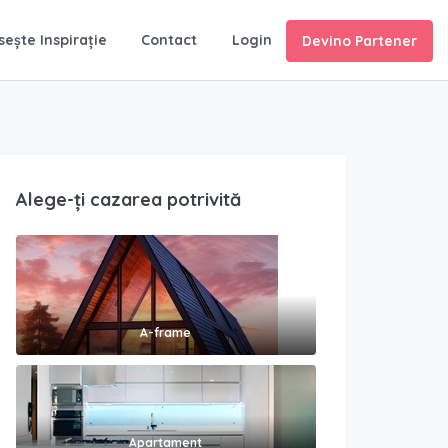
sește Inspirație
Contact
Login
Devino Partener
Alege-ți cazarea potrivită
A-frame
Apartament