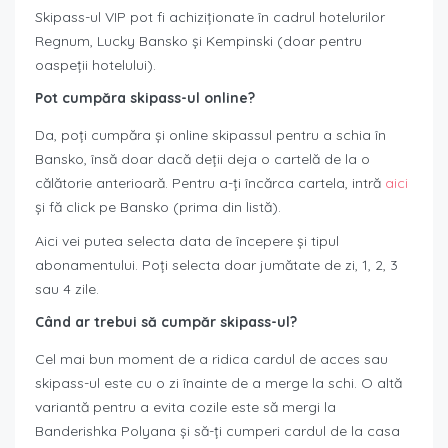
Skipass-ul VIP pot fi achiziționate în cadrul hotelurilor
Regnum, Lucky Bansko și Kempinski (doar pentru
oaspeții hotelului).
Pot cumpăra skipass-ul online?
Da, poți cumpăra și online skipassul pentru a schia în
Bansko, însă doar dacă deții deja o cartelă de la o
călătorie anterioară. Pentru a-ți încărca cartela, intră
aici
și fă click pe Bansko (prima din listă).
Aici vei putea selecta data de începere și tipul
abonamentului. Poți selecta doar jumătate de zi, 1, 2, 3
sau 4 zile.
Când ar trebui să cumpăr skipass-ul?
Cel mai bun moment de a ridica cardul de acces sau
skipass-ul este cu o zi înainte de a merge la schi. O altă
variantă pentru a evita cozile este să mergi la
Banderishka Polyana și să-ți cumperi cardul de la casa