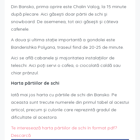
Din Bansko, prima oprire este Chalin Valog, la 15 minute
după plecare. Aici găsești doar pârtii de schi și
snowboard. De asemenea, tot aici găsești și câteva
cafenele.
A doua și ultima stație importantă a gondolei este
Banderishka Polyana, traseul fiind de 20-25 de minute.
Aici se află cabanele și majoritatea instalațiilor de
teleschi. Aici poți servi o cafea, o ciocolată caldă sau
chiar prânzul.
Harta pârtiilor de schi
Iată mai jos harta cu pârtiile de schi din Bansko. Pe
aceasta sunt trecute numerele din primul tabel al acestui
articol, precum și culorile care reprezintă gradul de
dificultate al acestora.
Te interesează harta pârtiilor de schi în format pdf?
Descarcă