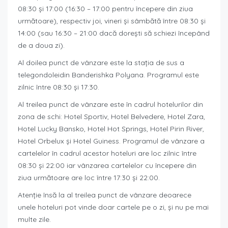
08:30 și 17:00 (16:30 – 17:00 pentru începere din ziua
următoare), respectiv joi, vineri și sâmbătă între 08:30 și
14:00 (sau 16:30 – 21:00 dacă dorești să schiezi începând
de a doua zi).
Al doilea punct de vânzare este la stația de sus a
telegondoleidin Banderishka Polyana. Programul este
zilnic între 08:30 și 17:30.
Al treilea punct de vânzare este în cadrul hotelurilor din
zona de schi: Hotel Sportiv, Hotel Belvedere, Hotel Zara,
Hotel Lucky Bansko, Hotel Hot Springs, Hotel Pirin River,
Hotel Orbelux și Hotel Guiness. Programul de vânzare a
cartelelor în cadrul acestor hoteluri are loc zilnic între
08:30 și 22:00 iar vânzarea cartelelor cu începere din
ziua următoare are loc între 17:30 și 22:00.
Atenție însă la al treilea punct de vânzare deoarece
unele hoteluri pot vinde doar cartele pe o zi, și nu pe mai
multe zile.