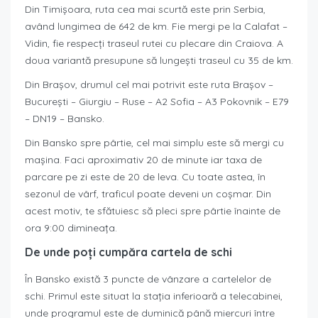
Din Timișoara, ruta cea mai scurtă este prin Serbia,
având lungimea de 642 de km. Fie mergi pe la Calafat –
Vidin, fie respecți traseul rutei cu plecare din Craiova. A
doua variantă presupune să lungești traseul cu 35 de km.
Din Brașov, drumul cel mai potrivit este ruta Brașov –
București – Giurgiu – Ruse – A2 Sofia – A3 Pokovnik – E79
– DN19 – Bansko.
Din Bansko spre pârtie, cel mai simplu este să mergi cu
mașina. Faci aproximativ 20 de minute iar taxa de
parcare pe zi este de 20 de leva. Cu toate astea, în
sezonul de vârf, traficul poate deveni un coșmar. Din
acest motiv, te sfătuiesc să pleci spre pârtie înainte de
ora 9:00 dimineața.
De unde poți cumpăra cartela de schi
În Bansko există 3 puncte de vânzare a cartelelor de
schi. Primul este situat la stația inferioară a telecabinei,
unde programul este de duminică până miercuri între