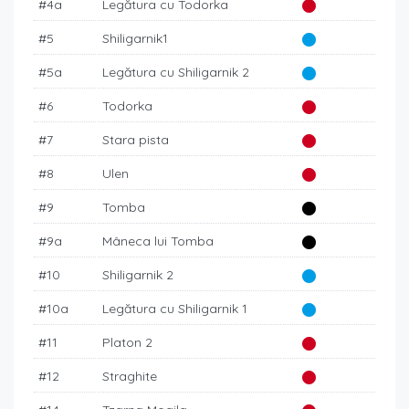
#4a
Legătura cu Todorka
#5
Shiligarnik1
#5a
Legătura cu Shiligarnik 2
#6
Todorka
#7
Stara pista
#8
Ulen
#9
Tomba
#9a
Mâneca lui Tomba
#10
Shiligarnik 2
#10a
Legătura cu Shiligarnik 1
#11
Platon 2
#12
Straghite