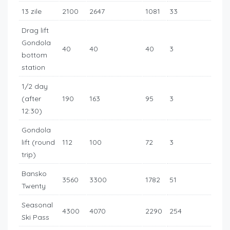
13 zile
2100
2647
1081
33
Drag lift
Gondola
40
40
40
3
bottom
station
1/2 day
(after
190
163
95
3
12:30)
Gondola
lift (round
112
100
72
3
trip)
Bansko
3560
3300
1782
51
Twenty
Seasonal
4300
4070
2290
254
Ski Pass