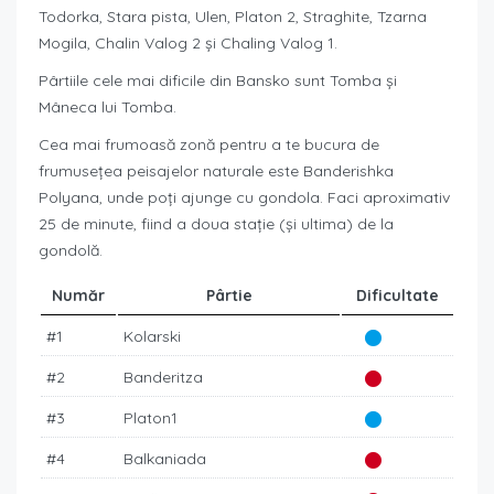
Todorka, Stara pista, Ulen, Platon 2, Straghite, Tzarna
Mogila, Chalin Valog 2 și Chaling Valog 1.
Pârtiile cele mai dificile din Bansko sunt Tomba și
Mâneca lui Tomba.
Cea mai frumoasă zonă pentru a te bucura de
frumusețea peisajelor naturale este Banderishka
Polyana, unde poți ajunge cu gondola. Faci aproximativ
25 de minute, fiind a doua stație (și ultima) de la
gondolă.
Număr
Pârtie
Dificultate
#1
Kolarski
#2
Banderitza
#3
Platon1
#4
Balkaniada