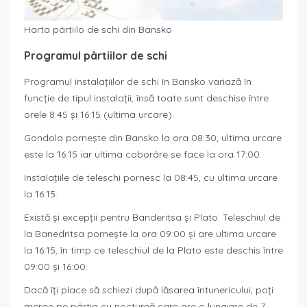
Harta pârtiilo de schi din Bansko
Programul pârtiilor de schi
Programul instalațiilor de schi în Bansko variază în
funcție de tipul instalații, însă toate sunt deschise între
orele 8:45 și 16:15 (ultima urcare).
Gondola pornește din Bansko la ora 08:30, ultima urcare
este la 16:15 iar ultima coborâre se face la ora 17:00.
Instalațiile de teleschi pornesc la 08:45, cu ultima urcare
la 16:15.
Există și excepții pentru Banderitsa și Plato. Teleschiul de
la Banedritsa pornește la ora 09:00 și are ultima urcare
la 16:15, în timp ce teleschiul de la Plato este deschis între
09:00 și 16:00.
Dacă îți place să schiezi după lăsarea întunericului, poți
merge pe pârtia cu nocturnă care are o lungime de 7