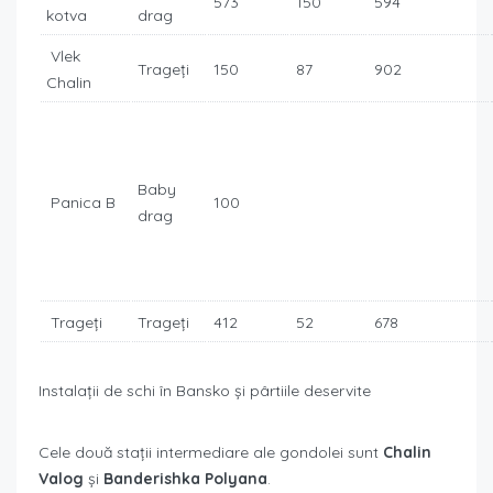
573
150
594
kotva
drag
Vlek
Trageți
150
87
902
Chalin
Baby
Panica B
100
drag
Trageți
Trageți
412
52
678
Instalații de schi în Bansko și pârtiile deservite
Cele două stații intermediare ale gondolei sunt
Chalin
Valog
și
Banderishka Polyana
.