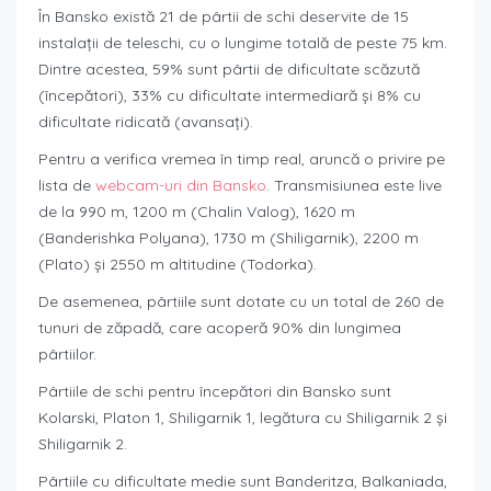
În Bansko există 21 de pârtii de schi deservite de 15
instalații de teleschi, cu o lungime totală de peste 75 km.
Dintre acestea, 59% sunt pârtii de dificultate scăzută
(începători), 33% cu dificultate intermediară și 8% cu
dificultate ridicată (avansați).
Pentru a verifica vremea în timp real, aruncă o privire pe
lista de
webcam-uri din Bansko
. Transmisiunea este live
de la 990 m, 1200 m (Chalin Valog), 1620 m
(Banderishka Polyana), 1730 m (Shiligarnik), 2200 m
(Plato) și 2550 m altitudine (Todorka).
De asemenea, pârtiile sunt dotate cu un total de 260 de
tunuri de zăpadă, care acoperă 90% din lungimea
pârtiilor.
Pârtiile de schi pentru începători din Bansko sunt
Kolarski, Platon 1, Shiligarnik 1, legătura cu Shiligarnik 2 și
Shiligarnik 2.
Pârtiile cu dificultate medie sunt Banderitza, Balkaniada,