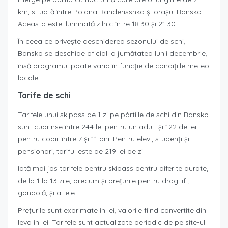
km, situată între Poiana Banderisshka și orașul Bansko.
Aceasta este iluminată zilnic între 18:30 și 21:30.
În ceea ce privește deschiderea sezonului de schi,
Bansko se deschide oficial la jumătatea lunii decembrie,
însă programul poate varia în funcție de condițiile meteo
locale.
Tarife de schi
Tarifele unui skipass de 1 zi pe pârtiile de schi din Bansko
sunt cuprinse între 244 lei pentru un adult și 122 de lei
pentru copiii între 7 și 11 ani. Pentru elevi, studenți și
pensionari, tariful este de 219 lei pe zi.
Iată mai jos tarifele pentru skipass pentru diferite durate,
de la 1 la 13 zile, precum și prețurile pentru drag lift,
gondolă, și altele.
Prețurile sunt exprimate în lei, valorile fiind convertite din
leva în lei. Tarifele sunt actualizate periodic de pe site-ul