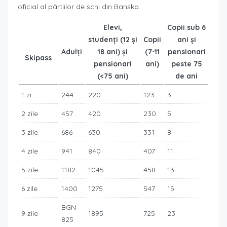
oficial al pârtiilor de schi din Bansko.
Elevi,
Copii sub 6
studenți (12 și
Copii
ani și
Adulți
18 ani) și
(7-11
pensionari
Skipass
pensionari
ani)
peste 75
(<75 ani)
de ani
1 zi
244
220
123
3
2 zile
457
420
230
5
3 zile
686
630
331
8
4 zile
941
840
407
11
5 zile
1182
1045
458
13
6 zile
1400
1275
547
15
BGN
9 zile
1895
725
23
825