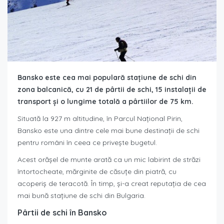
Bansko este cea mai populară stațiune de schi din
zona balcanică, cu 21 de pârtii de schi, 15 instalații de
transport și o lungime totală a pârtiilor de 75 km.
Situată la 927 m altitudine, în Parcul Național Pirin,
Bansko este una dintre cele mai bune destinații de schi
pentru români în ceea ce privește bugetul.
Acest orășel de munte arată ca un mic labirint de străzi
întortocheate, mărginite de căsuțe din piatră, cu
acoperiș de teracotă. În timp, și-a creat reputația de cea
mai bună stațiune de schi din Bulgaria.
Pârtii de schi în Bansko