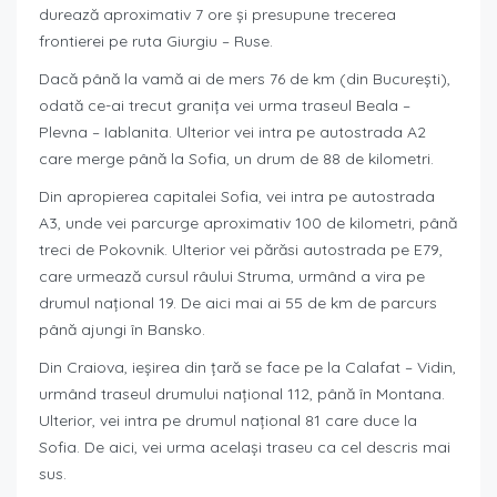
durează aproximativ 7 ore și presupune trecerea
frontierei pe ruta Giurgiu – Ruse.
Dacă până la vamă ai de mers 76 de km (din București),
odată ce-ai trecut granița vei urma traseul Beala –
Plevna – Iablanita. Ulterior vei intra pe autostrada A2
care merge până la Sofia, un drum de 88 de kilometri.
Din apropierea capitalei Sofia, vei intra pe autostrada
A3, unde vei parcurge aproximativ 100 de kilometri, până
treci de Pokovnik. Ulterior vei părăsi autostrada pe E79,
care urmează cursul râului Struma, urmând a vira pe
drumul național 19. De aici mai ai 55 de km de parcurs
până ajungi în Bansko.
Din Craiova, ieșirea din țară se face pe la Calafat – Vidin,
urmând traseul drumului național 112, până în Montana.
Ulterior, vei intra pe drumul național 81 care duce la
Sofia. De aici, vei urma același traseu ca cel descris mai
sus.