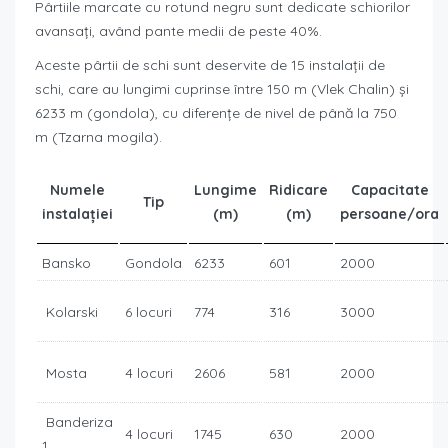
Pârtiile marcate cu rotund negru sunt dedicate schiorilor
avansați, având pante medii de peste 40%.
Aceste pârtii de schi sunt deservite de 15 instalații de
schi, care au lungimi cuprinse între 150 m (Vlek Chalin) și
6233 m (gondola), cu diferențe de nivel de până la 750
m (Tzarna mogila).
Numele
Lungime
Ridicare
Capacitate
Tip
instalației
(m)
(m)
persoane/ora
Bansko
Gondola
6233
601
2000
Kolarski
6 locuri
774
316
3000
Mosta
4 locuri
2606
581
2000
Banderiza
4 locuri
1745
630
2000
1