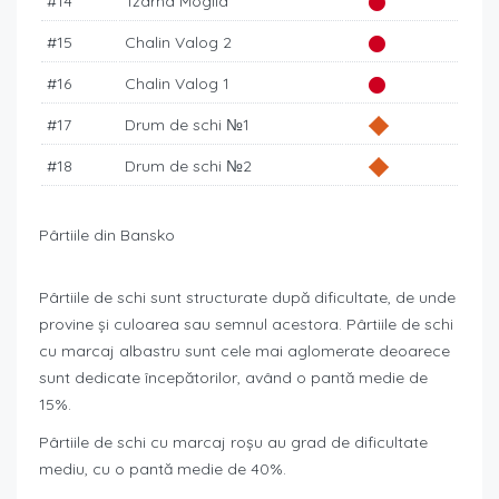
#14
Tzarna Mogila
#15
Chalin Valog 2
#16
Chalin Valog 1
#17
Drum de schi №1
#18
Drum de schi №2
Pârtiile din Bansko
Pârtiile de schi sunt structurate după dificultate, de unde
provine și culoarea sau semnul acestora. Pârtiile de schi
cu marcaj albastru sunt cele mai aglomerate deoarece
sunt dedicate începătorilor, având o pantă medie de
15%.
Pârtiile de schi cu marcaj roșu au grad de dificultate
mediu, cu o pantă medie de 40%.