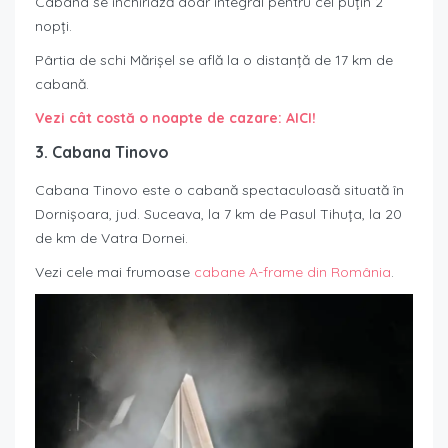
Cabana se închiriază doar integral pentru cel puțin 2
nopți.
Pârtia de schi Mărișel se află la o distanță de 17 km de
cabană.
Vezi cât costă o noapte de cazare: AICI!
3. Cabana Tinovo
Cabana Tinovo este o cabană spectaculoasă situată în
Dornişoara, jud. Suceava, la 7 km de Pasul Tihuța, la 20
de km de Vatra Dornei.
Vezi cele mai frumoase
cabane A-frame din România
.