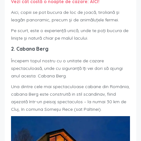
Vezi cât costă o noapte de cazare: AICI!
Aici, copiii se pot bucura de loc de joacă, tiroliană și
leagăn panoramic, precum și de animăluțele fermei.
Pe scurt, este o experiență unică, unde te poți bucura de
liniște și natură chiar pe malul lacului.
2. Cabana Berg
Începem topul nostru cu o unitate de cazare
spectaculoasă, unde cu siguranță îți vei dori să ajungi
anul acesta: Cabana Berg.
Una dintre cele mai spectaculoase cabane din România,
cabana Berg este construită in stil scandinav, fiind
așezată într-un peisaj spectaculos – la numai 30 km de
Cluj, în comuna Someșu Rece (sat Paltinei).