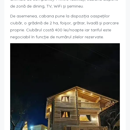
de zonă de dining, TV, WiFi și șemineu.
De asemenea, cabana pune la dispoziția oaspeților
ciubăr, o grădină de 2 ha, foișor, grătar, livadă și parcare
proprie. Ciubărul costă 400 lei/noapte iar tariful este
negociabil în funcție de numărul zilelor rezervate.