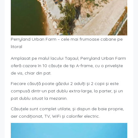
Perryland Urban Farm – cele mai frumoase cabane pe
litoral
Amplasat pe malul lacului Tașaul, Perryland Urban Farm
oferă cazare în 10 căsuțe de tip A-frame, cu o priveliște
de vis, chiar din pat.
Fiecare căsuță poate găzdui 2 adulți și 2 copii și este
compusă dintr-un pat dublu extra-large, la parter, și un
pat dublu situat la mezanin.
Căsuțele sunt complet utilate, și dispun de baie proprie,
aer condiționat, TV, WiFi și calorifer electric.