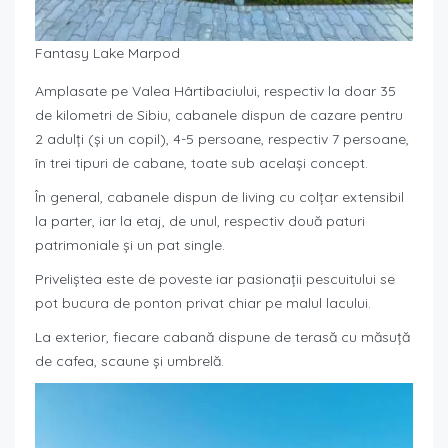
Fantasy Lake Marpod
Amplasate pe Valea Hârtibaciului, respectiv la doar 35
de kilometri de Sibiu, cabanele dispun de cazare pentru
2 adulți (și un copil), 4-5 persoane, respectiv 7 persoane,
în trei tipuri de cabane, toate sub același concept.
În general, cabanele dispun de living cu colțar extensibil
la parter, iar la etaj, de unul, respectiv două paturi
patrimoniale și un pat single.
Priveliștea este de poveste iar pasionații pescuitului se
pot bucura de ponton privat chiar pe malul lacului.
La exterior, fiecare cabană dispune de terasă cu măsuță
de cafea, scaune și umbrelă.