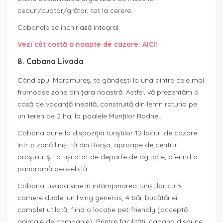
ceaun/cuptor/grătar, tot la cerere.
Cabanele se închiriază integral.
Vezi cât costă o noapte de cazare: AICI!
8. Cabana Livada
Când spui Maramureş, te gândești la una dintre cele mai
frumoase zone din ţara noastră. Astfel, vă prezentăm o
casă de vacanță inedită, construită din lemn rotund pe
un teren de 2 ha, la poalele Munților Rodnei.
Cabana pune la dispoziția turiștilor 12 locuri de cazare
într-o zonă liniștită din Borșa, aproape de centrul
orașului, și totuși atât de departe de agitație, oferind o
panoramă deosebită.
Cabana Livada vine în întâmpinarea turiștilor cu 5
camere duble, un living generos, 4 băi, bucătăriei
complet utilată, fiind o locație pet-friendly (acceptă
animale de companie). Printre facilități, cabana dispune