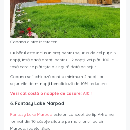
Cabana dintre Mesteceni
Ciubărul este inclus în preț pentru sejururi de cel puțin 3
nopți, însă dacă optați pentru 1-2 nopți, vei plăti 100 lei –
taxă care se plătește o singură dată pe sejur.
Cabana se închiriază pentru minimum 2 nopți iar
sejururile de +4 nopți beneficiază de 10% reducere.
Vezi cât costă o noapte de cazare: AICI!
6. Fantasy Lake Marpod
Fantasy Lake Marpod
este un concept de tip A-frame,
format din 10 căsuțe situate pe malul unui lac din
Marpod, județul Sibiu.