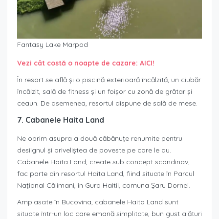
Fantasy Lake Marpod
Vezi cât costă o noapte de cazare: AICI!
În resort se află și o piscină exterioară încălzită, un ciubăr
încălzit, sală de fitness și un foișor cu zonă de grătar și
ceaun. De asemenea, resortul dispune de sală de mese.
7. Cabanele Haita Land
Ne oprim asupra a două căbănuțe renumite pentru
desiignul și priveliștea de poveste pe care le au.
Cabanele Haita Land, create sub concept scandinav,
fac parte din resortul Haita Land, fiind situate în Parcul
Național Călimani, în Gura Haitii, comuna Șaru Dornei.
Amplasate în Bucovina, cabanele Haita Land sunt
situate într-un loc care emană simplitate, bun gust alături