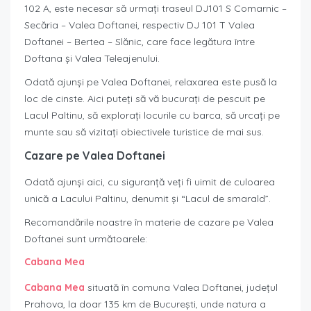
102 A, este necesar să urmați traseul DJ101 S Comarnic –
Secăria – Valea Doftanei, respectiv DJ 101 T Valea
Doftanei – Bertea – Slănic, care face legătura între
Doftana și Valea Teleajenului.
Odată ajunși pe Valea Doftanei, relaxarea este pusă la
loc de cinste. Aici puteți să vă bucurați de pescuit pe
Lacul Paltinu, să explorați locurile cu barca, să urcați pe
munte sau să vizitați obiectivele turistice de mai sus.
Cazare pe Valea Doftanei
Odată ajunși aici, cu siguranță veți fi uimit de culoarea
unică a Lacului Paltinu, denumit și “Lacul de smarald”.
Recomandările noastre în materie de cazare pe Valea
Doftanei sunt următoarele:
Cabana Mea
Cabana Mea
situată în comuna Valea Doftanei, județul
Prahova, la doar 135 km de București, unde natura a