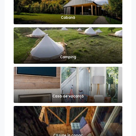
Cabană
Camping
Casă de vacanță
Căsuțe în copac