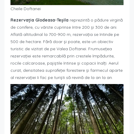
Cheile Doftanei
Rezervația Glodeasa-Teșila
reprezintă o pădure virgină
de conifere, cu vârste cuprinse între 200 și 300 de ani.
Aflată altitudinal la 700-900 m, rezervația se întinde pe
500 de hectare. Fără doar și poate, este un obiectiv
turistic de vizitat de pe Valea Doftanei. Frumusețea
rezervației este remarcabilă prin crestele împădurite,
rocile calcaroase, pajiștile întinse și copacii înalți. Aerul
curat, densitatea suprafeței forestiere și farmecul aparte
al rezervației îi fac pe turiști să revină de la an la an.