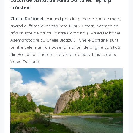
Locuri de vizitat pe valea Doftanei: Teșila și
Trăisteni
Cheile Doftanei
se întind pe o lungime de 300 de metri,
având o lățime cuprinsă între 15 și 20 metri. Acestea se
află situate pe drumul dintre Câmpina și Valea Doftanei.
Asemănătoare cu Cheile Bicazului, Cheile Doftanei sunt
printre cele mai frumoase formațiuni de origine carstică
din România, fiind cel mai vizitat obiectiv turistic de pe
Valea Doftanei.