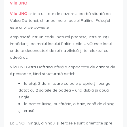
Vila UNO
Vila UNO
este o unitate de cazare superbă situată pe
Valea Doftanei, chiar pe malul lacului Paltinu. Peisajul
este unul de poveste.
Amplasată într-un cadru natural pitoresc, între munţii
împăduriţi, pe malul lacului Paltinu, Vila UNO este locul
unde te deconectezi de rutina zilnică şi te relaxezi cu
adevărat.
Vila UNO Atra Doftana oferă o capacitate de cazare de
6 persoane, fiind structurată astfel:
la etaj: 2 dormitoare cu baie proprie și lounge
dotat cu 2 saltele de podea – una dublă și două
single
la parter: living, bucătărie, o baie, zonă de dining
și terasă.
La UNO, livingul, diningul și terasele sunt orientate spre