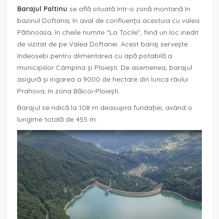
Barajul Paltinu
se află situată într-o zonă montană în
bazinul Doftana, în aval de confluența acestuia cu valea
Păltinoasa, în cheile numite “La Tocile”, fiind un loc inedit
de vizitat de pe Valea Doftanei. Acest baraj servește
îndeosebi pentru alimentarea cu apă potabilă a
municipiilor Câmpina și Ploiești. De asemenea, barajul
asigură și irigarea a 9000 de hectare din lunca râului
Prahova, în zona Băicoi-Ploiești.
Barajul se ridică la 108 m deasupra fundației, având o
lungime totală de 455 m.