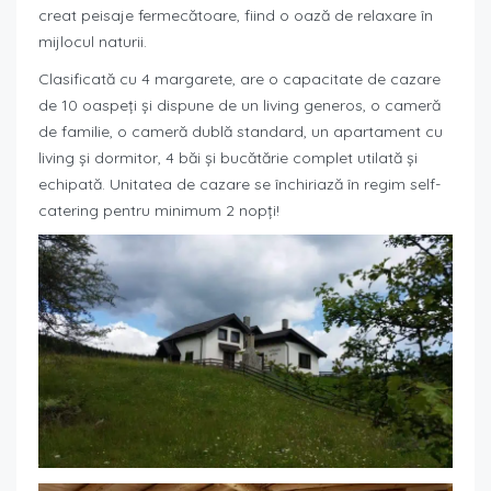
creat peisaje fermecătoare, fiind o oază de relaxare în
mijlocul naturii.
Clasificată cu 4 margarete, are o capacitate de cazare
de 10 oaspeți și dispune de un living generos, o cameră
de familie, o cameră dublă standard, un apartament cu
living și dormitor, 4 băi și bucătărie complet utilată și
echipată. Unitatea de cazare se închiriază în regim self-
catering pentru minimum 2 nopţi!