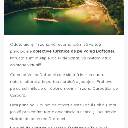
Odată ajunși în zonă, vă recomandăm să vizitați
principalele
obiective turistice de pe Valea Doftanei
.
Întrucât sunt multiple locuri de vizitat, vă invităm într-o
călătorie virtuală.
Comuna Valea Doftanei este situată într-un cadru
natural pitoresc, în partea nordică a județului Prahova,
pe cursul mijlociu al râului omonim, în zona Carpaților de
Curbură.
Deși principalul punct de atracție este Lacul Paltinu, mai
jos vă prezentăm toate obiectivele turistice și locurile de
vizitate de pe Valea Doftanei.