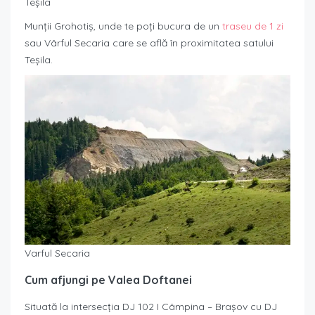
Teșila
Munții Grohotiș, unde te poți bucura de un
traseu de 1 zi
sau Vârful Secaria care se află în proximitatea satului
Teșila.
Varful Secaria
Cum afjungi pe Valea Doftanei
Situată la intersecția DJ 102 I Câmpina – Brașov cu DJ