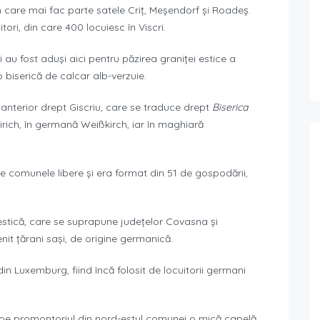
n care mai fac parte satele Criț, Meșendorf și Roadeș.
i, din care 400 locuiesc în Viscri.
i au fost aduși aici pentru păzirea graniței estice a
 o biserică de calcar alb-verzuie.
 anterior drept Giscriu, care se traduce drept
Biserica
skirich, în germană Weißkirch, iar în maghiară
tre comunele libere și era format din 51 de gospodării,
 estică, care se suprapune județelor Covasna și
enit țărani sași, de origine germanică.
in Luxemburg, fiind încă folosit de locuitorii germani
it pe promontoriul din nord-estul comunei o mică capelă,