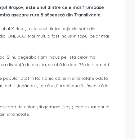
ețul Brașov, este unul dintre cele mai frumoase
mită așezare rurală săsească din Transilvania.
ul al XII-lea și este unul dintre puținele sate din
al UNESCO. Mai mult, a fost inclus în topul celor mai
loc. Și nu degeaba l-am inclus pe lista celor mai
r ca distanță de acesta, se află la doar 78 de kilometri.
e popular atât în România cât și în străinătate odată
, achiziționându-și o căsuță tradițională săsească în
at creat de coloniștii germani (sași) este vizitat anual
din străinătate.