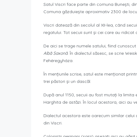
Satul Viscri face parte din comuna Bunești, di
Comuna găzduiește aproximativ 2300 de locuitor
Viscri datează din secolul al XII-lea, când secui
regatului. Tot secuii sunt și cei care au ridicat
De aici se trage numele satului, fiind cunoscut
Albă Saxonă
. În dialectul săsesc, se scrie Wei
Fehéregyháza.
În mențiunile scrise, satul este menționat prin
trei păstori și un dascăl.
După anul 1150, secuii au fost mutați la limita
Harghita de astăzi. În locul acestora, aici au v
Dialectul acestora este oarecum similar celui d
din Viscri.
Coloniștii germani (sașii) așezați aici au găs