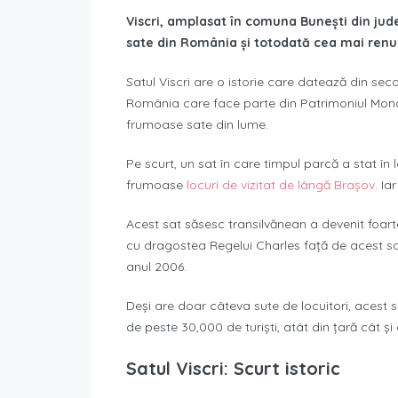
Viscri, amplasat în comuna Bunești din jud
sate din România și totodată cea mai renu
Satul Viscri are o istorie care datează din secol
România care face parte din Patrimoniul Mondi
frumoase sate din lume.
Pe scurt, un sat în care timpul parcă a stat în 
frumoase
locuri de vizitat de lângă Brașov
. Ia
Acest sat săsesc transilvănean a devenit foart
cu dragostea Regelui Charles față de acest sat
anul 2006.
Deși are doar câteva sute de locuitori, acest s
de peste 30,000 de turiști, atât din țară cât și 
Satul Viscri: Scurt istoric