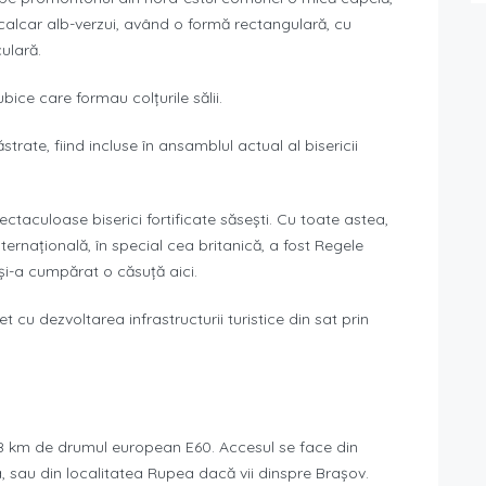
calcar alb-verzui, având o formă rectangulară, cu
ulară.
bice care formau colțurile sălii.
ate, fiind incluse în ansamblul actual al bisericii
ectaculoase biserici fortificate săsești. Cu toate astea,
ternațională, în special cea britanică, a fost Regele
 și-a cumpărat o căsuță aici.
 cu dezvoltarea infrastructurii turistice din sat prin
la 8 km de drumul european E60. Accesul se face din
a, sau din localitatea Rupea dacă vii dinspre Brașov.