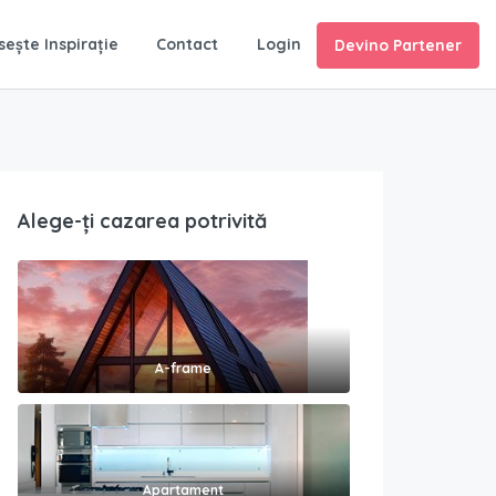
sește Inspirație
Contact
Login
Devino Partener
Alege-ți cazarea potrivită
A-frame
Apartament