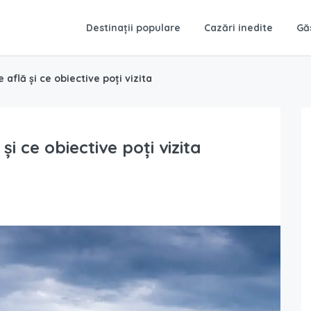
Destinații populare
Cazări inedite
Gă
 află și ce obiective poți vizita
și ce obiective poți vizita