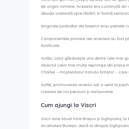
de origini romane. Aceasta era construită din 
absida orientată spre răsărit, în formă semicirc
Singurele podoabe ale bisericii erau pietrele cu
Componentele primare ale acesteia au fost păstr
fortificate.
Astăzi, satul găzduiește una dintre cele mai sp
obiectul celor mai multe reportaje din presa in
Charles – moștenitorul tronului britanic – care
Astfel, promovarea acestui sat a venit la pachet
crearea de noi pensiuni și restaurante.
Cum ajungi la Viscri
Viscri este situat între Brașov și Sighișoara, 
localitatea Bunești, dacă vii dinspre Sighișoar