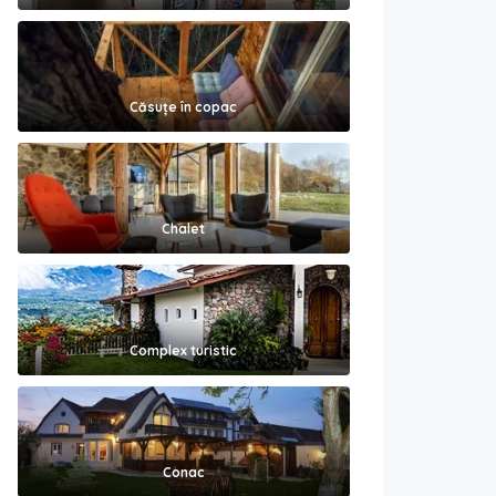
Căsuțe în copac
Chalet
Complex turistic
Conac