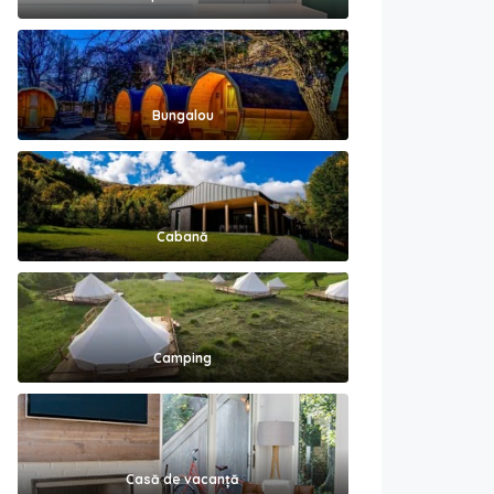
Bungalou
Cabană
Camping
Casă de vacanță