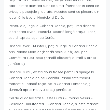
patru dintre acestea sunt cele mai frumoase în ceea ce
privește peisajele și durata. Acestea sunt cu plecare din
localitățile Izvorul Muntelui și Durău.
Pentru a ajunge la Cabana Dochia, poți urca dinspre
localitatea Izvorul Muntelui, situată lângă orașul Bicaz,
sau dinspre stațiunea Durău.
Dinspre Izvorul Muntelui, poți ajunge la Cabana Dochia
prin Poiana Maicilor (bandă roșie, 6-7 h) sau prin
Curmătura Lutu Roșu (bandă albastră, durată 3 ore și
jumătate).
Dinspre Durău, există două trasee pentru a ajunge la
Cabana Dochia de pe Ceahlău. Primul este traseul
marcat cu bandă roșie, pe la Cabana Fântânele, și
durează aproximativ 3 ore și jumătate.
Cel de-al doilea traseu este Durău – Poiana Vesuri –
Cascada Duruitoarea – Cabana Dochia, și este marcat
cu cruce roșie. Cel din urmă poate fi parcurs în 4 ore și