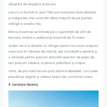
afluentul de dreapta al lacului.
Lacul s-a format în anul 1962 prin bararea râului Bistrița
și îndiguirea unei zone din albia majoră de pe partea
stângă a acestui râu.
Bâtca Doamnei se întinde pe o suprafață de 240 de
hectare, având o adâncime maximă de 15 metri.
Astăzi, lacul a devenit un refugiu pentru locuitorii orașului
care sunt în căutare de natură, dar totodată a devenit și
o atracție pentru pescari datorită speciilor de pești de
aici precum cleanul, scobarul, păstrăvul și crapul.
Vara, de pe malul lacului poți admira lebedele, corcodeii,
pescărușii argintii și câteva specii de cormoran mare.
9. Cetatea Neamț