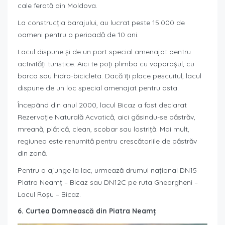
cale ferată din Moldova.
La construcția barajului, au lucrat peste 15.000 de
oameni pentru o perioadă de 10 ani.
Lacul dispune și de un port special amenajat pentru
activități turistice. Aici te poți plimba cu vaporașul, cu
barca sau hidro-bicicleta. Dacă îți place pescuitul, lacul
dispune de un loc special amenajat pentru asta.
Începând din anul 2000, lacul Bicaz a fost declarat
Rezervație Naturală Acvatică, aici găsindu-se păstrăv,
mreană, plătică, clean, scobar sau lostriță. Mai mult,
regiunea este renumită pentru crescătoriile de păstrăv
din zonă.
Pentru a ajunge la lac, urmează drumul național DN15
Piatra Neamț – Bicaz sau DN12C pe ruta Gheorgheni –
Lacul Roșu – Bicaz.
6. Curtea Domnească din Piatra Neamț