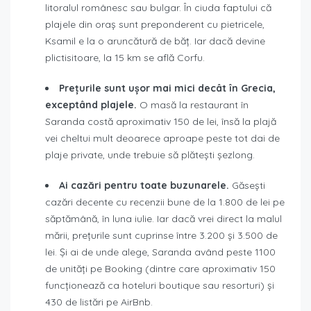
litoralul românesc sau bulgar. În ciuda faptului că
plajele din oraș sunt preponderent cu pietricele,
Ksamil e la o aruncătură de băț. Iar dacă devine
plictisitoare, la 15 km se află Corfu.
Prețurile sunt ușor mai mici decât în Grecia,
exceptând plajele.
O masă la restaurant în
Saranda costă aproximativ 150 de lei, însă la plajă
vei cheltui mult deoarece aproape peste tot dai de
plaje private, unde trebuie să plătești șezlong.
Ai cazări pentru toate buzunarele.
Găsești
cazări decente cu recenzii bune de la 1.800 de lei pe
săptămână, în luna iulie. Iar dacă vrei direct la malul
mării, prețurile sunt cuprinse între 3.200 și 3.500 de
lei. Și ai de unde alege, Saranda având peste 1100
de unități pe Booking (dintre care aproximativ 150
funcționează ca hoteluri boutique sau resorturi) și
430 de listări pe AirBnb.