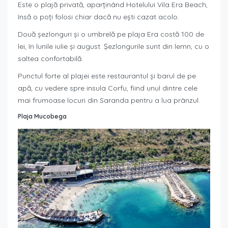
Este o plajă privată, aparținând Hotelului Vila Era Beach,
însă o poți folosi chiar dacă nu ești cazat acolo.
Două șezlonguri și o umbrelă pe plaja Era costă 100 de
lei, în lunile iulie și august. Șezlongurile sunt din lemn, cu o
saltea confortabilă.
Punctul forte al plajei este restaurantul și barul de pe
apă, cu vedere spre insula Corfu, fiind unul dintre cele
mai frumoase locuri din Saranda pentru a lua prânzul.
Plaja Mucobega