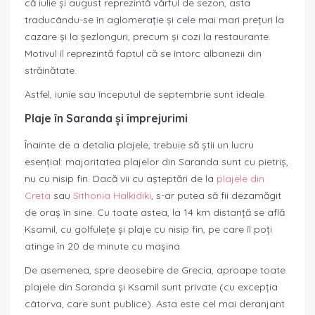
că iulie și august reprezintă vârful de sezon, asta
traducându-se în aglomerație și cele mai mari prețuri la
cazare și la șezlonguri, precum și cozi la restaurante.
Motivul îl reprezintă faptul că se întorc albanezii din
străinătate.
Astfel, iunie sau începutul de septembrie sunt ideale.
Plaje în Saranda și împrejurimi
Înainte de a detalia plajele, trebuie să știi un lucru
esențial: majoritatea plajelor din Saranda sunt cu pietriș,
nu cu nisip fin. Dacă vii cu așteptări de la
plajele din
Creta
sau
Sithonia Halkidiki
, s-ar putea să fii dezamăgit
de oraș în sine. Cu toate astea, la 14 km distanță se află
Ksamil, cu golfulețe și plaje cu nisip fin, pe care îl poți
atinge în 20 de minute cu mașina.
De asemenea, spre deosebire de Grecia, aproape toate
plajele din Saranda și Ksamil sunt private (cu excepția
câtorva, care sunt publice). Asta este cel mai deranjant