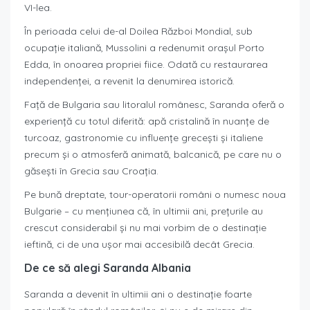
VI-lea.
În perioada celui de-al Doilea Război Mondial, sub
ocupație italiană, Mussolini a redenumit orașul Porto
Edda, în onoarea propriei fiice. Odată cu restaurarea
independenței, a revenit la denumirea istorică.
Față de Bulgaria sau litoralul românesc, Saranda oferă o
experiență cu totul diferită: apă cristalină în nuanțe de
turcoaz, gastronomie cu influențe grecești și italiene
precum și o atmosferă animată, balcanică, pe care nu o
găsești în Grecia sau Croația.
Pe bună dreptate, tour-operatorii români o numesc noua
Bulgarie – cu mențiunea că, în ultimii ani, prețurile au
crescut considerabil și nu mai vorbim de o destinație
ieftină, ci de una ușor mai accesibilă decât Grecia.
De ce să alegi Saranda Albania
Saranda a devenit în ultimii ani o destinație foarte