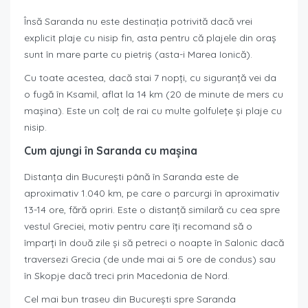
Însă Saranda nu este destinația potrivită dacă vrei
explicit plaje cu nisip fin, asta pentru că plajele din oraș
sunt în mare parte cu pietriș (asta-i Marea Ionică).
Cu toate acestea, dacă stai 7 nopți, cu siguranță vei da
o fugă în Ksamil, aflat la 14 km (20 de minute de mers cu
mașina). Este un colț de rai cu multe golfulețe și plaje cu
nisip.
Cum ajungi în Saranda cu mașina
Distanța din București până în Saranda este de
aproximativ 1.040 km, pe care o parcurgi în aproximativ
13-14 ore, fără opriri. Este o distanță similară cu cea spre
vestul Greciei, motiv pentru care îți recomand să o
împarți în două zile și să petreci o noapte în Salonic dacă
traversezi Grecia (de unde mai ai 5 ore de condus) sau
în Skopje dacă treci prin Macedonia de Nord.
Cel mai bun traseu din București spre Saranda