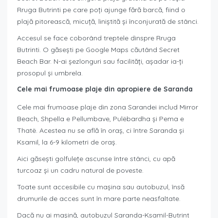
Rruga Butrinti pe care poți ajunge fără barcă, fiind o
plajă pitorească, micuță, liniștită și înconjurată de stânci.
Accesul se face coborând treptele dinspre Rruga
Butrinti. O găsești pe Google Maps căutând Secret
Beach Bar. N-ai șezlonguri sau facilități, așadar ia-ți
prosopul și umbrela.
Cele mai frumoase plaje din apropiere de Saranda
Cele mai frumoase plaje din zona Sarandei includ Mirror
Beach, Shpella e Pellumbave, Pulëbardha și Pema e
Thatë. Acestea nu se află în oraș, ci între Saranda și
Ksamil, la 6-9 kilometri de oraș.
Aici găsești golfulețe ascunse între stânci, cu apă
turcoaz și un cadru natural de poveste.
Toate sunt accesibile cu mașina sau autobuzul, însă
drumurile de acces sunt în mare parte neasfaltate.
Dacă nu ai mașină, autobuzul Saranda-Ksamil-Butrint