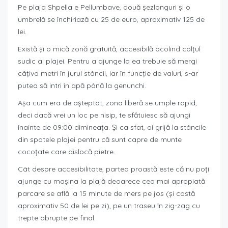
Pe plaja Shpella e Pellumbave, două șezlonguri și o
umbrelă se închiriază cu 25 de euro, aproximativ 125 de
lei.
Există și o mică zonă gratuită, accesibilă ocolind colțul
sudic al plajei. Pentru a ajunge la ea trebuie să mergi
câțiva metri în jurul stâncii, iar în funcție de valuri, s-ar
putea să intri în apă până la genunchi.
Așa cum era de așteptat, zona liberă se umple rapid,
deci dacă vrei un loc pe nisip, te sfătuiesc să ajungi
înainte de 09:00 dimineața. Și ca sfat, ai grijă la stâncile
din spatele plajei pentru că sunt capre de munte
cocoțate care dislocă pietre.
Cât despre accesibilitate, partea proastă este că nu poți
ajunge cu mașina la plajă deoarece cea mai apropiată
parcare se află la 15 minute de mers pe jos (și costă
aproximativ 50 de lei pe zi), pe un traseu în zig-zag cu
trepte abrupte pe final.