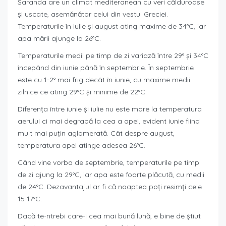
Saranda are un climat mediteranean cu veri călduroase
și uscate, asemănător celui din vestul Greciei.
Temperaturile în iulie și august ating maxime de 34°C, iar
apa mării ajunge la 26°C.
Temperaturile medii pe timp de zi variază între 29° și 34°C
începând din iunie până în septembrie. În septembrie
este cu 1-2° mai frig decât în iunie, cu maxime medii
zilnice ce ating 29°C și minime de 22°C.
Diferența între iunie și iulie nu este mare la temperatura
aerului ci mai degrabă la cea a apei, evident iunie fiind
mult mai puțin aglomerată. Cât despre august,
temperatura apei atinge adesea 26°C.
Când vine vorba de septembrie, temperaturile pe timp
de zi ajung la 29°C, iar apa este foarte plăcută, cu medii
de 24°C. Dezavantajul ar fi că noaptea poți resimți cele
15-17°C.
Dacă te-ntrebi care-i cea mai bună lună, e bine de știut