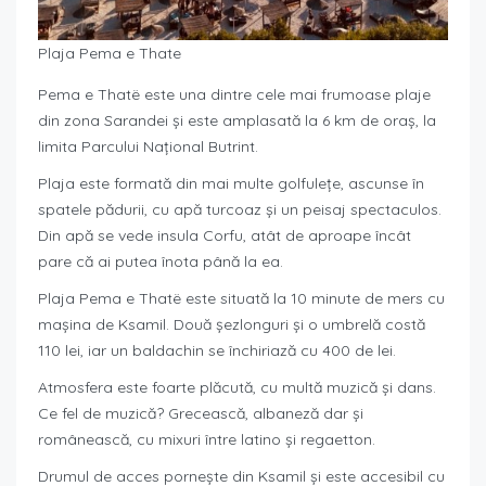
Plaja Pema e Thate
Pema e Thatë este una dintre cele mai frumoase plaje
din zona Sarandei și este amplasată la 6 km de oraș, la
limita Parcului Național Butrint.
Plaja este formată din mai multe golfulețe, ascunse în
spatele pădurii, cu apă turcoaz și un peisaj spectaculos.
Din apă se vede insula Corfu, atât de aproape încât
pare că ai putea înota până la ea.
Plaja Pema e Thatë este situată la 10 minute de mers cu
mașina de Ksamil. Două șezlonguri și o umbrelă costă
110 lei, iar un baldachin se închiriază cu 400 de lei.
Atmosfera este foarte plăcută, cu multă muzică și dans.
Ce fel de muzică? Grecească, albaneză dar și
românească, cu mixuri între latino și regaetton.
Drumul de acces pornește din Ksamil și este accesibil cu