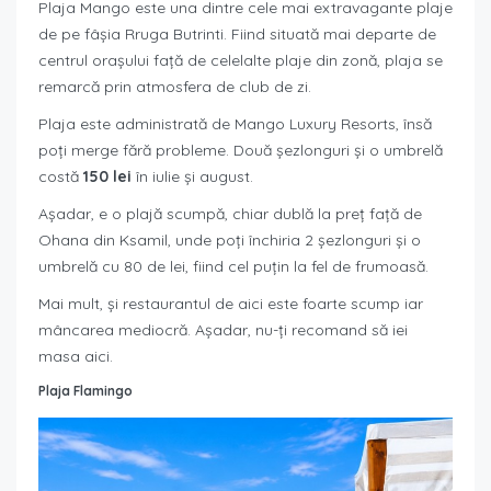
Plaja Mango este una dintre cele mai extravagante plaje
de pe fâșia Rruga Butrinti. Fiind situată mai departe de
centrul orașului față de celelalte plaje din zonă, plaja se
remarcă prin atmosfera de club de zi.
Plaja este administrată de Mango Luxury Resorts, însă
poți merge fără probleme. Două șezlonguri și o umbrelă
costă
150 lei
în iulie și august.
Așadar, e o plajă scumpă, chiar dublă la preț față de
Ohana din Ksamil, unde poți închiria 2 șezlonguri și o
umbrelă cu 80 de lei, fiind cel puțin la fel de frumoasă.
Mai mult, și restaurantul de aici este foarte scump iar
mâncarea mediocră. Așadar, nu-ți recomand să iei
masa aici.
Plaja Flamingo