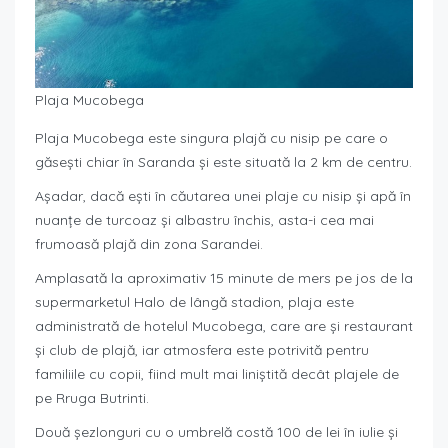
Plaja Mucobega
Plaja Mucobega este singura plajă cu nisip pe care o
găsești chiar în Saranda și este situată la 2 km de centru.
Așadar, dacă ești în căutarea unei plaje cu nisip și apă în
nuanțe de turcoaz și albastru închis, asta-i cea mai
frumoasă plajă din zona Sarandei.
Amplasată la aproximativ 15 minute de mers pe jos de la
supermarketul Halo de lângă stadion, plaja este
administrată de hotelul Mucobega, care are și restaurant
și club de plajă, iar atmosfera este potrivită pentru
familiile cu copii, fiind mult mai liniștită decât plajele de
pe Rruga Butrinti.
Două șezlonguri cu o umbrelă costă 100 de lei în iulie și