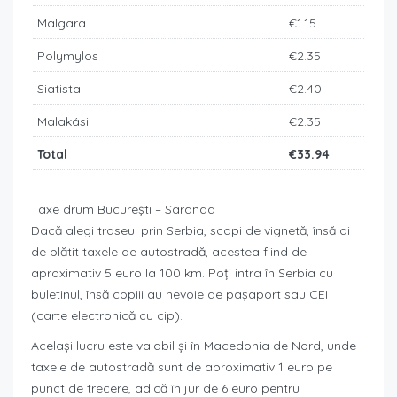
Malgara
€1.15
Polymylos
€2.35
Siatista
€2.40
Malakási
€2.35
Total
€33.94
Taxe drum București – Saranda
Dacă alegi traseul prin Serbia, scapi de vignetă, însă ai
de plătit taxele de autostradă, acestea fiind de
aproximativ 5 euro la 100 km. Poți intra în Serbia cu
buletinul, însă copiii au nevoie de pașaport sau CEI
(carte electronică cu cip).
Același lucru este valabil și în Macedonia de Nord, unde
taxele de autostradă sunt de aproximativ 1 euro pe
punct de trecere, adică în jur de 6 euro pentru