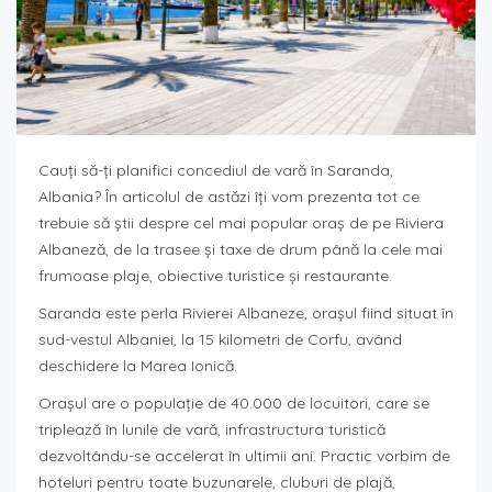
Cauți să-ți planifici concediul de vară în Saranda,
Albania? În articolul de astăzi îți vom prezenta tot ce
trebuie să știi despre cel mai popular oraș de pe Riviera
Albaneză, de la trasee și taxe de drum până la cele mai
frumoase plaje, obiective turistice și restaurante.
Saranda este perla Rivierei Albaneze, orașul fiind situat în
sud-vestul Albaniei, la 15 kilometri de Corfu, având
deschidere la Marea Ionică.
Orașul are o populație de 40.000 de locuitori, care se
triplează în lunile de vară, infrastructura turistică
dezvoltându-se accelerat în ultimii ani. Practic vorbim de
hoteluri pentru toate buzunarele, cluburi de plajă,