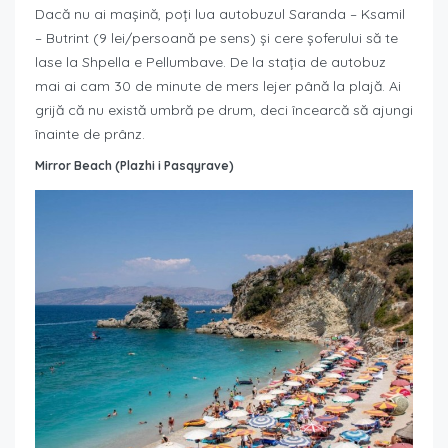
Dacă nu ai mașină, poți lua autobuzul Saranda – Ksamil
– Butrint (9 lei/persoană pe sens) și cere șoferului să te
lase la Shpella e Pellumbave. De la stația de autobuz
mai ai cam 30 de minute de mers lejer până la plajă. Ai
grijă că nu există umbră pe drum, deci încearcă să ajungi
înainte de prânz.
Mirror Beach (Plazhi i Pasqyrave)