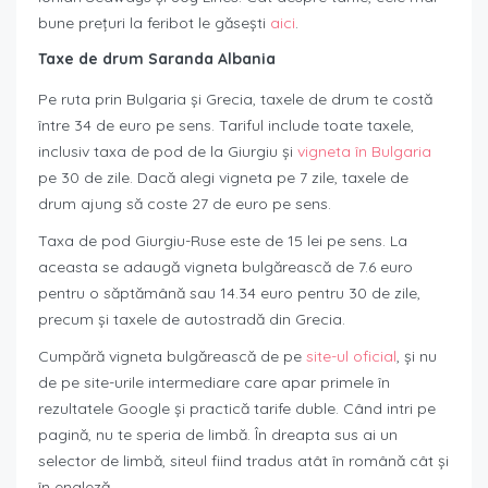
bune prețuri la feribot le găsești
aici
.
Taxe de drum Saranda Albania
Pe ruta prin Bulgaria și Grecia, taxele de drum te costă
între 34 de euro pe sens. Tariful include toate taxele,
inclusiv taxa de pod de la Giurgiu și
vigneta în Bulgaria
pe 30 de zile. Dacă alegi vigneta pe 7 zile, taxele de
drum ajung să coste 27 de euro pe sens.
Taxa de pod Giurgiu-Ruse este de 15 lei pe sens. La
aceasta se adaugă vigneta bulgărească de 7.6 euro
pentru o săptămână sau 14.34 euro pentru 30 de zile,
precum și taxele de autostradă din Grecia.
Cumpără vigneta bulgărească de pe
site-ul oficial
, și nu
de pe site-urile intermediare care apar primele în
rezultatele Google și practică tarife duble. Când intri pe
pagină, nu te speria de limbă. În dreapta sus ai un
selector de limbă, siteul fiind tradus atât în română cât și
în engleză.