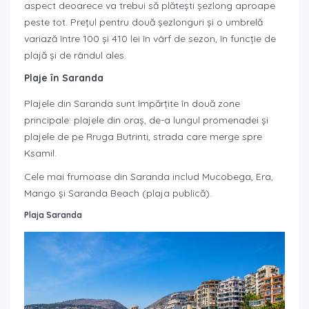
aspect deoarece va trebui să plătești șezlong aproape
peste tot. Prețul pentru două șezlonguri și o umbrelă
variază între 100 și 410 lei în vârf de sezon, în funcție de
plajă și de rândul ales.
Plaje în Saranda
Plajele din Saranda sunt împărțite în două zone
principale: plajele din oraș, de-a lungul promenadei și
plajele de pe Rruga Butrinti, strada care merge spre
Ksamil.
Cele mai frumoase din Saranda includ Mucobega, Era,
Mango și Saranda Beach (plaja publică).
Plaja Saranda