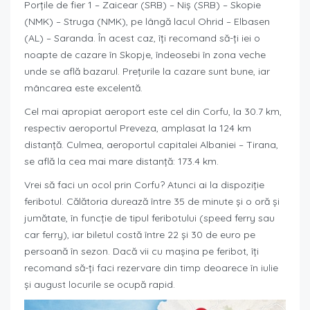
Porțile de fier 1 – Zaicear (SRB) – Niș (SRB) – Skopie
(NMK) – Struga (NMK), pe lângă lacul Ohrid – Elbasen
(AL) – Saranda. În acest caz, îți recomand să-ți iei o
noapte de cazare în Skopje, îndeosebi în zona veche
unde se află bazarul. Prețurile la cazare sunt bune, iar
mâncarea este excelentă.
Cel mai apropiat aeroport este cel din Corfu, la 30.7 km,
respectiv aeroportul Preveza, amplasat la 124 km
distanță. Culmea, aeroportul capitalei Albaniei – Tirana,
se află la cea mai mare distanță: 173.4 km.
Vrei să faci un ocol prin Corfu? Atunci ai la dispoziție
feribotul. Călătoria durează între 35 de minute și o oră și
jumătate, în funcție de tipul feribotului (speed ferry sau
car ferry), iar biletul costă între 22 și 30 de euro pe
persoană în sezon. Dacă vii cu mașina pe feribot, îți
recomand să-ți faci rezervare din timp deoarece în iulie
și august locurile se ocupă rapid.