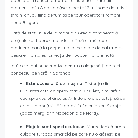
populară în rândul românilor, și nu e de mirare din
moment ce în Albania pășesc peste 12 milioane de turiști
străini anual, fiind denumită de tour-operatorii români
noua Bulgarie.
Față de stațiunile de la mare din Grecia continentală,
prețurile sunt aproximativ la fel, însă ai mâncare
mediteraneană la prețuri mai bune, plaje de calitate cu
peisaje montane, iar viața de noapte mai animată.
Iată cele mai bune motive pentru a alege să-ți petreci
concediul de vară în Saranda:
Este accesibilă cu mașina.
Distanța din
București este de aproximativ 1040 km, similară cu
cea spre vestul Greciei. Ar fi de preferat totuși să dai
drumu-n două și să înoptezi în Salonic sau Skopje
(dacă mergi prin Macedonia de Nord).
Plajele sunt spectaculoase.
Marea Ionică are o
culoare turcoaz-smarald pe care nu o găsești pe