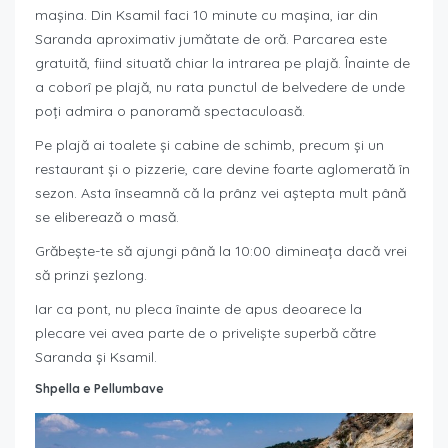
mașina. Din Ksamil faci 10 minute cu mașina, iar din
Saranda aproximativ jumătate de oră. Parcarea este
gratuită, fiind situată chiar la intrarea pe plajă. Înainte de
a coborî pe plajă, nu rata punctul de belvedere de unde
poți admira o panoramă spectaculoasă.
Pe plajă ai toalete și cabine de schimb, precum și un
restaurant și o pizzerie, care devine foarte aglomerată în
sezon. Asta înseamnă că la prânz vei aștepta mult până
se eliberează o masă.
Grăbește-te să ajungi până la 10:00 dimineața dacă vrei
să prinzi șezlong.
Iar ca pont, nu pleca înainte de apus deoarece la
plecare vei avea parte de o priveliște superbă către
Saranda și Ksamil.
Shpella e Pellumbave