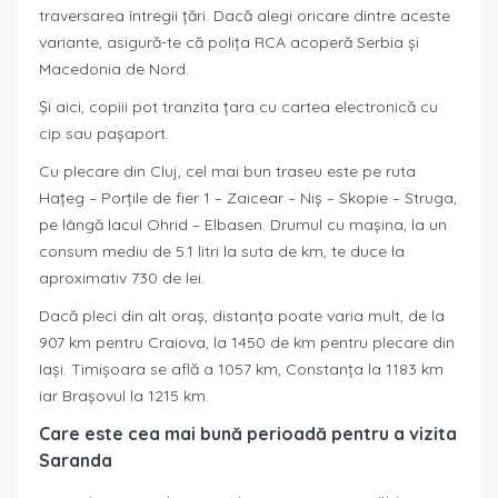
traversarea întregii țări. Dacă alegi oricare dintre aceste
variante, asigură-te că polița RCA acoperă Serbia și
Macedonia de Nord.
Și aici, copiii pot tranzita țara cu cartea electronică cu
cip sau pașaport.
Cu plecare din Cluj, cel mai bun traseu este pe ruta
Hațeg – Porțile de fier 1 – Zaicear – Niș – Skopie – Struga,
pe lângă lacul Ohrid – Elbasen. Drumul cu mașina, la un
consum mediu de 5.1 litri la suta de km, te duce la
aproximativ 730 de lei.
Dacă pleci din alt oraș, distanța poate varia mult, de la
907 km pentru Craiova, la 1450 de km pentru plecare din
Iași. Timișoara se află a 1057 km, Constanța la 1183 km
iar Brașovul la 1215 km.
Care este cea mai bună perioadă pentru a vizita
Saranda