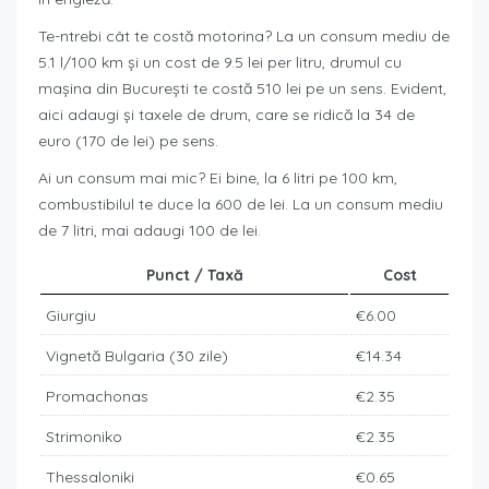
Te-ntrebi cât te costă motorina? La un consum mediu de
5.1 l/100 km și un cost de 9.5 lei per litru, drumul cu
mașina din București te costă 510 lei pe un sens. Evident,
aici adaugi și taxele de drum, care se ridică la 34 de
euro (170 de lei) pe sens.
Ai un consum mai mic? Ei bine, la 6 litri pe 100 km,
combustibilul te duce la 600 de lei. La un consum mediu
de 7 litri, mai adaugi 100 de lei.
Punct / Taxă
Cost
Giurgiu
€6.00
Vignetă Bulgaria (30 zile)
€14.34
Promachonas
€2.35
Strimoniko
€2.35
Thessaloniki
€0.65