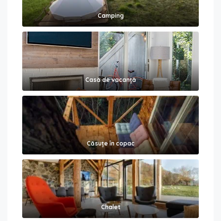
Camping
Casă de vacanță
Căsuțe în copac
Chalet