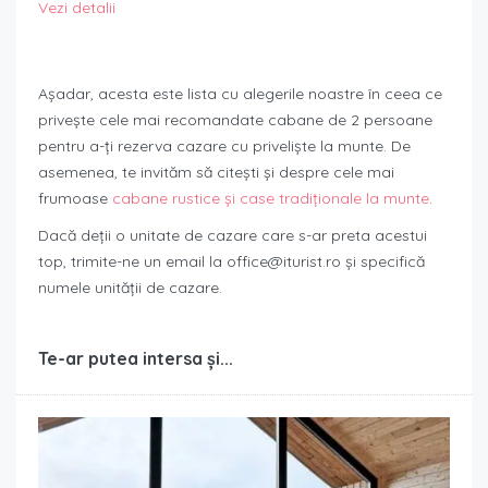
Vezi detalii
Așadar, acesta este lista cu alegerile noastre în ceea ce
privește cele mai recomandate cabane de 2 persoane
pentru a-ți rezerva cazare cu priveliște la munte. De
asemenea, te invităm să citești și despre cele mai
frumoase
cabane rustice și case tradiționale la munte
.
Dacă deții o unitate de cazare care s-ar preta acestui
top, trimite-ne un email la office@iturist.ro și specifică
numele unității de cazare.
Te-ar putea intersa și...