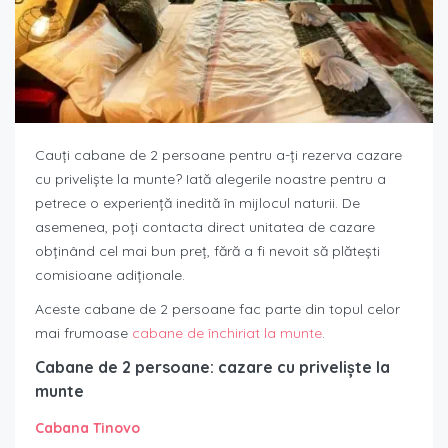
Cauți cabane de 2 persoane pentru a-ți rezerva cazare
cu priveliște la munte? Iată alegerile noastre pentru a
petrece o experiență inedită în mijlocul naturii. De
asemenea, poți contacta direct unitatea de cazare
obținând cel mai bun preț, fără a fi nevoit să plătești
comisioane adiționale.
Aceste cabane de 2 persoane fac parte din topul celor
mai frumoase
cabane de închiriat la munte
.
Cabane de 2 persoane: cazare cu priveliște la
munte
Cabana Tinovo