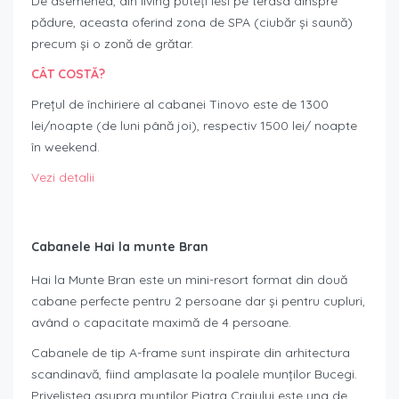
De asemenea, din living puteți iesi pe terasa dinspre
pădure, aceasta oferind zona de SPA (ciubăr și saună)
precum și o zonă de grătar.
CÂT COSTĂ?
Prețul de închiriere al cabanei Tinovo este de 1300
lei/noapte (de luni până joi), respectiv 1500 lei/ noapte
în weekend.
Vezi detalii
Cabanele Hai la munte Bran
Hai la Munte Bran este un mini-resort format din două
cabane perfecte pentru 2 persoane dar și pentru cupluri,
având o capacitate maximă de 4 persoane.
Cabanele de tip A-frame sunt inspirate din arhitectura
scandinavă, fiind amplasate la poalele munților Bucegi.
Priveliștea asupra munților Piatra Craiului este una de