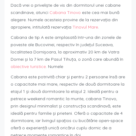
Dacă vrei o priveliște de vis din dormitorul unei cabane
scandinave, atunci
Cabana Tinovo
este cea mai bună
alegere. Numele acesteia provine de la rezervația din
apropiere, intitulată rezervația
Tinovul Mare
.
Cabana de tip A este amplasată într-una din zonele de
poveste ale Bucovinei, respectiv în județul Suceava,
localitatea Dornișoara, la aproximativ 20 km de Vatra
Dornei și la 7 km de Pasul Tihuța, o zonă care abundă în
obiective turistice
. Numele
Cabana este potrivită chiar și pentru 2 persoane însă are
o capacitate mai mare, respectiv de două dormitoare la
etajul 1 și două dormitoare la etajul 2. Ideală pentru a
petrece weekend romantic la munte, cabana Tinovo,
prin designul minimalist și construcția scandinavă, este
ideală pentru familie și prieteni. Oferă o capacitate de 4
dormitoare, iar livingul spațios cu bucătărie open-space
oferă o experiență unică oricărui cuplu dornic de a
petrece momente romantice în doi.